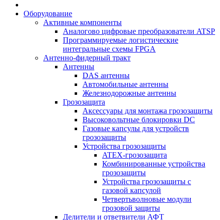
Оборудование
Активные компоненты
Аналогово цифровые преобразователи ATSP
Программируемые логистические
интегральные схемы FPGA
Антенно-фидерный тракт
Антенны
DAS антенны
Автомобильные антенны
Железнодорожные антенны
Грозозащита
Аксессуары для монтажа грозозащиты
Высоковольтные блокировки DC
Газовые капсулы для устройств
грозозащиты
Устройства грозозащиты
ATEX-грозозащита
Комбинированные устройства
грозозащиты
Устройства грозозащиты с
газовой капсулой
Четвертьволновые модули
грозовой защиты
Делители и ответвители АФТ