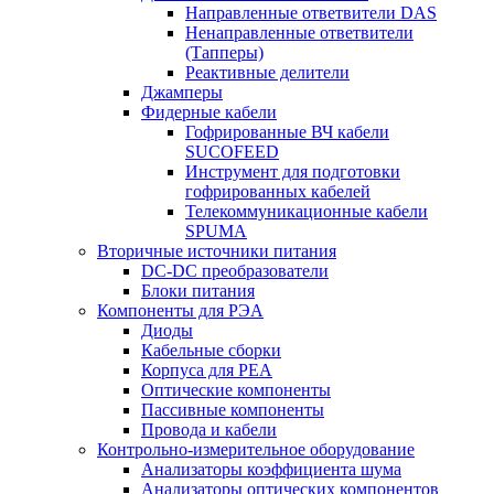
Направленные ответвители DAS
Ненаправленные ответвители
(Тапперы)
Реактивные делители
Джамперы
Фидерные кабели
Гофрированные ВЧ кабели
SUCOFEED
Инструмент для подготовки
гофрированных кабелей
Телекоммуникационные кабели
SPUMA
Вторичные источники питания
DC-DC преобразователи
Блоки питания
Компоненты для РЭА
Диоды
Кабельные сборки
Корпуса для РЕА
Оптические компоненты
Пассивные компоненты
Провода и кабели
Контрольно-измерительное оборудование
Анализаторы коэффициента шума
Анализаторы оптических компонентов