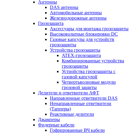
Антенны
DAS антенны
Автомобильные антенны
Железнодорожные антенны
Грозозащита
Аксессуары для монтажа грозозащиты
Высоковольтные блокировки DC
Газовые капсулы для устройств
грозозащиты
Устройства грозозащиты
ATEX-грозозащита
Комбинированные устройства
грозозащиты
Устройства грозозащиты с
газовой капсулой
Четвертьволновые модули
грозовой защиты
Делители и ответвители АФТ
Направленные ответвители DAS
Ненаправленные ответвители
(Тапперы)
Реактивные делители
Джамперы
Фидерные кабели
Гофрированные ВЧ кабели