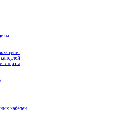
щиты
зозащиты
 капсулой
ой защиты
)
нных кабелей