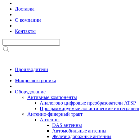
Доставка
О компании
Контакты
Производители
Микроэлектроника
Оборудование
Активные компоненты
Аналогово цифровые преобразователи ATSP
Программируемые логистические интеграль
Антенно-фидерный тракт
Антенны
DAS антенны
Автомобильные антенны
Железнодорожные антенны