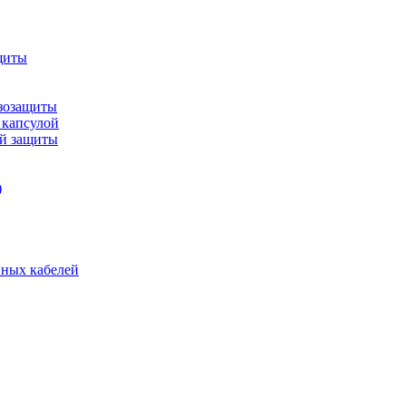
щиты
зозащиты
 капсулой
ой защиты
)
нных кабелей