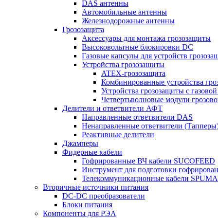
DAS антенны
Автомобильные антенны
Железнодорожные антенны
Грозозащита
Аксессуары для монтажа грозозащиты
Высоковольтные блокировки DC
Газовые капсулы для устройств грозоза
Устройства грозозащиты
ATEX-грозозащита
Комбинированные устройства гро
Устройства грозозащиты с газовой
Четвертьволновые модули грозов
Делители и ответвители АФТ
Направленные ответвители DAS
Ненаправленные ответвители (Тапперы
Реактивные делители
Джамперы
Фидерные кабели
Гофрированные ВЧ кабели SUCOFEED
Инструмент для подготовки гофрирова
Телекоммуникационные кабели SPUMA
Вторичные источники питания
DC-DC преобразователи
Блоки питания
Компоненты для РЭА