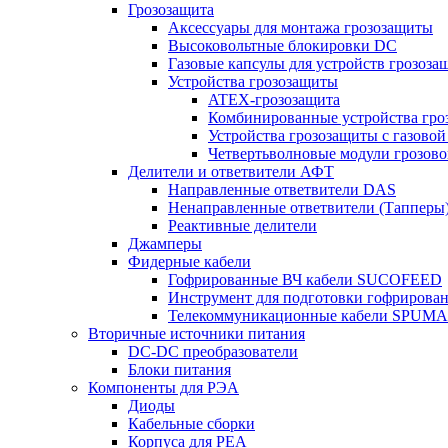
Грозозащита
Аксессуары для монтажа грозозащиты
Высоковольтные блокировки DC
Газовые капсулы для устройств грозоза
Устройства грозозащиты
ATEX-грозозащита
Комбинированные устройства гро
Устройства грозозащиты с газовой
Четвертьволновые модули грозов
Делители и ответвители АФТ
Направленные ответвители DAS
Ненаправленные ответвители (Тапперы
Реактивные делители
Джамперы
Фидерные кабели
Гофрированные ВЧ кабели SUCOFEED
Инструмент для подготовки гофрирова
Телекоммуникационные кабели SPUMA
Вторичные источники питания
DC-DC преобразователи
Блоки питания
Компоненты для РЭА
Диоды
Кабельные сборки
Корпуса для РЕА