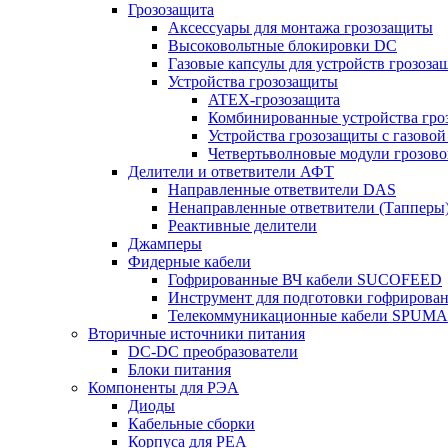
Грозозащита
Аксессуары для монтажа грозозащиты
Высоковольтные блокировки DC
Газовые капсулы для устройств грозоза
Устройства грозозащиты
ATEX-грозозащита
Комбинированные устройства гро
Устройства грозозащиты с газовой
Четвертьволновые модули грозов
Делители и ответвители АФТ
Направленные ответвители DAS
Ненаправленные ответвители (Тапперы
Реактивные делители
Джамперы
Фидерные кабели
Гофрированные ВЧ кабели SUCOFEED
Инструмент для подготовки гофрирова
Телекоммуникационные кабели SPUMA
Вторичные источники питания
DC-DC преобразователи
Блоки питания
Компоненты для РЭА
Диоды
Кабельные сборки
Корпуса для РЕА