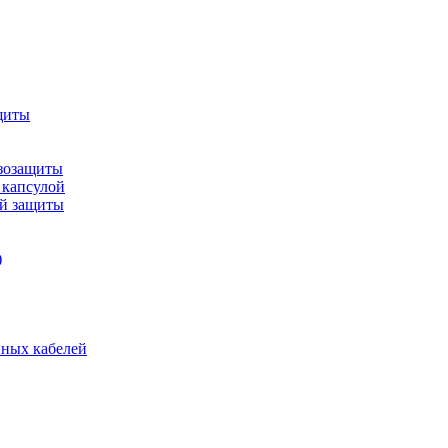
щиты
зозащиты
 капсулой
ой защиты
)
нных кабелей