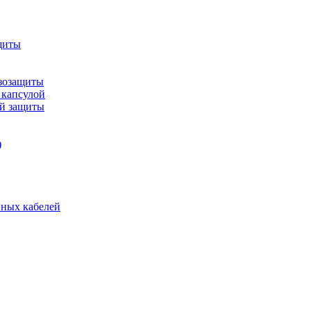
щиты
зозащиты
 капсулой
ой защиты
)
нных кабелей