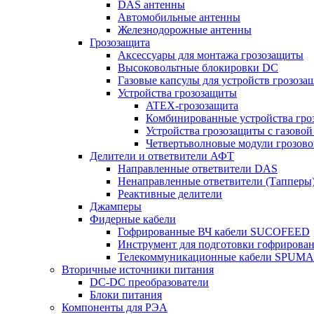
DAS антенны
Автомобильные антенны
Железнодорожные антенны
Грозозащита
Аксессуары для монтажа грозозащиты
Высоковольтные блокировки DC
Газовые капсулы для устройств грозоза
Устройства грозозащиты
ATEX-грозозащита
Комбинированные устройства гро
Устройства грозозащиты с газовой
Четвертьволновые модули грозов
Делители и ответвители АФТ
Направленные ответвители DAS
Ненаправленные ответвители (Тапперы
Реактивные делители
Джамперы
Фидерные кабели
Гофрированные ВЧ кабели SUCOFEED
Инструмент для подготовки гофрирова
Телекоммуникационные кабели SPUMA
Вторичные источники питания
DC-DC преобразователи
Блоки питания
Компоненты для РЭА