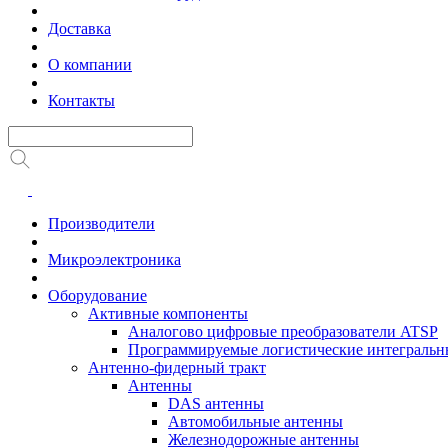
Доставка
О компании
Контакты
Производители
Микроэлектроника
Оборудование
Активные компоненты
Аналогово цифровые преобразователи ATSP
Программируемые логистические интеграль
Антенно-фидерный тракт
Антенны
DAS антенны
Автомобильные антенны
Железнодорожные антенны