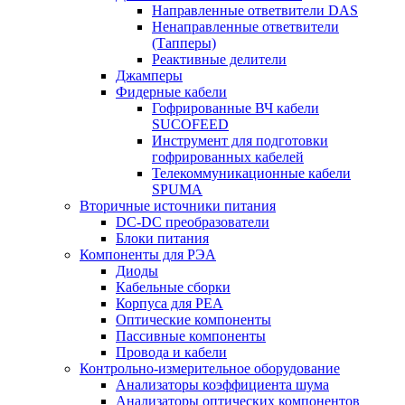
Направленные ответвители DAS
Ненаправленные ответвители
(Тапперы)
Реактивные делители
Джамперы
Фидерные кабели
Гофрированные ВЧ кабели
SUCOFEED
Инструмент для подготовки
гофрированных кабелей
Телекоммуникационные кабели
SPUMA
Вторичные источники питания
DC-DC преобразователи
Блоки питания
Компоненты для РЭА
Диоды
Кабельные сборки
Корпуса для РЕА
Оптические компоненты
Пассивные компоненты
Провода и кабели
Контрольно-измерительное оборудование
Анализаторы коэффициента шума
Анализаторы оптических компонентов