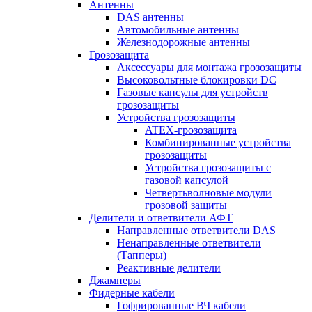
Антенны
DAS антенны
Автомобильные антенны
Железнодорожные антенны
Грозозащита
Аксессуары для монтажа грозозащиты
Высоковольтные блокировки DC
Газовые капсулы для устройств
грозозащиты
Устройства грозозащиты
ATEX-грозозащита
Комбинированные устройства
грозозащиты
Устройства грозозащиты с
газовой капсулой
Четвертьволновые модули
грозовой защиты
Делители и ответвители АФТ
Направленные ответвители DAS
Ненаправленные ответвители
(Тапперы)
Реактивные делители
Джамперы
Фидерные кабели
Гофрированные ВЧ кабели