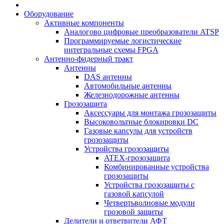
Оборудование
Активные компоненты
Аналогово цифровые преобразователи ATSP
Программируемые логистические
интегральные схемы FPGA
Антенно-фидерный тракт
Антенны
DAS антенны
Автомобильные антенны
Железнодорожные антенны
Грозозащита
Аксессуары для монтажа грозозащиты
Высоковольтные блокировки DC
Газовые капсулы для устройств
грозозащиты
Устройства грозозащиты
ATEX-грозозащита
Комбинированные устройства
грозозащиты
Устройства грозозащиты с
газовой капсулой
Четвертьволновые модули
грозовой защиты
Делители и ответвители АФТ