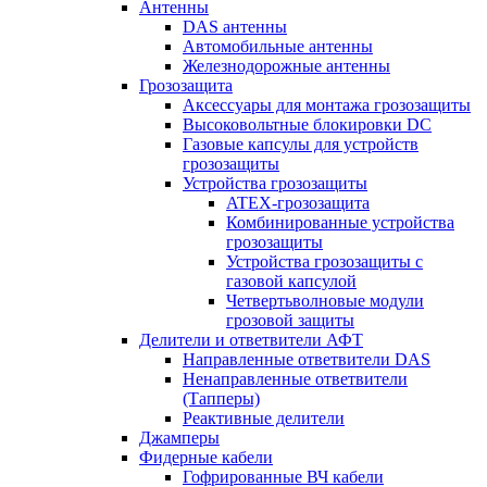
Антенны
DAS антенны
Автомобильные антенны
Железнодорожные антенны
Грозозащита
Аксессуары для монтажа грозозащиты
Высоковольтные блокировки DC
Газовые капсулы для устройств
грозозащиты
Устройства грозозащиты
ATEX-грозозащита
Комбинированные устройства
грозозащиты
Устройства грозозащиты с
газовой капсулой
Четвертьволновые модули
грозовой защиты
Делители и ответвители АФТ
Направленные ответвители DAS
Ненаправленные ответвители
(Тапперы)
Реактивные делители
Джамперы
Фидерные кабели
Гофрированные ВЧ кабели