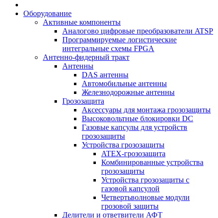
Оборудование
Активные компоненты
Аналогово цифровые преобразователи ATSP
Программируемые логистические
интегральные схемы FPGA
Антенно-фидерный тракт
Антенны
DAS антенны
Автомобильные антенны
Железнодорожные антенны
Грозозащита
Аксессуары для монтажа грозозащиты
Высоковольтные блокировки DC
Газовые капсулы для устройств
грозозащиты
Устройства грозозащиты
ATEX-грозозащита
Комбинированные устройства
грозозащиты
Устройства грозозащиты с
газовой капсулой
Четвертьволновые модули
грозовой защиты
Делители и ответвители АФТ