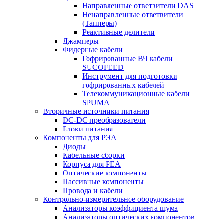
Направленные ответвители DAS
Ненаправленные ответвители
(Тапперы)
Реактивные делители
Джамперы
Фидерные кабели
Гофрированные ВЧ кабели
SUCOFEED
Инструмент для подготовки
гофрированных кабелей
Телекоммуникационные кабели
SPUMA
Вторичные источники питания
DC-DC преобразователи
Блоки питания
Компоненты для РЭА
Диоды
Кабельные сборки
Корпуса для РЕА
Оптические компоненты
Пассивные компоненты
Провода и кабели
Контрольно-измерительное оборудование
Анализаторы коэффициента шума
Анализаторы оптических компонентов