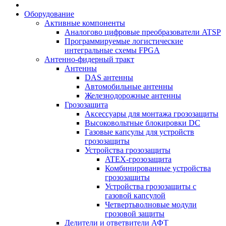
Оборудование
Активные компоненты
Аналогово цифровые преобразователи ATSP
Программируемые логистические
интегральные схемы FPGA
Антенно-фидерный тракт
Антенны
DAS антенны
Автомобильные антенны
Железнодорожные антенны
Грозозащита
Аксессуары для монтажа грозозащиты
Высоковольтные блокировки DC
Газовые капсулы для устройств
грозозащиты
Устройства грозозащиты
ATEX-грозозащита
Комбинированные устройства
грозозащиты
Устройства грозозащиты с
газовой капсулой
Четвертьволновые модули
грозовой защиты
Делители и ответвители АФТ