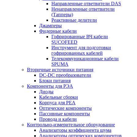
Направленные ответвители DAS
Ненаправленные ответвители
(Тапперы)
Реактивные делители
Джамперы
Фидерные кабели
Гофрированные ВЧ кабели
SUCOFEED
Инструмент для подготовки
гофрированных кабелей
Телекоммуникационные кабели
SPUMA
Вторичные источники питания
DC-DC преобразователи
Блоки питания
Компоненты для РЭА
Диоды
Кабельные сборки
Корпуса для РЕА
Оптические компоненты
Пассивные компоненты
Провода и кабели
Контрольно-измерительное оборудование
Анализаторы коэффициента шума
Анализаторы оптических компонентов