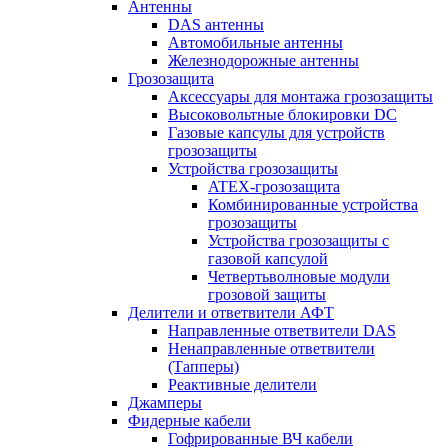
Антенны
DAS антенны
Автомобильные антенны
Железнодорожные антенны
Грозозащита
Аксессуары для монтажа грозозащиты
Высоковольтные блокировки DC
Газовые капсулы для устройств
грозозащиты
Устройства грозозащиты
ATEX-грозозащита
Комбинированные устройства
грозозащиты
Устройства грозозащиты с
газовой капсулой
Четвертьволновые модули
грозовой защиты
Делители и ответвители АФТ
Направленные ответвители DAS
Ненаправленные ответвители
(Тапперы)
Реактивные делители
Джамперы
Фидерные кабели
Гофрированные ВЧ кабели