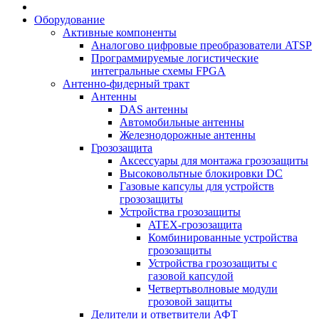
Оборудование
Активные компоненты
Аналогово цифровые преобразователи ATSP
Программируемые логистические
интегральные схемы FPGA
Антенно-фидерный тракт
Антенны
DAS антенны
Автомобильные антенны
Железнодорожные антенны
Грозозащита
Аксессуары для монтажа грозозащиты
Высоковольтные блокировки DC
Газовые капсулы для устройств
грозозащиты
Устройства грозозащиты
ATEX-грозозащита
Комбинированные устройства
грозозащиты
Устройства грозозащиты с
газовой капсулой
Четвертьволновые модули
грозовой защиты
Делители и ответвители АФТ