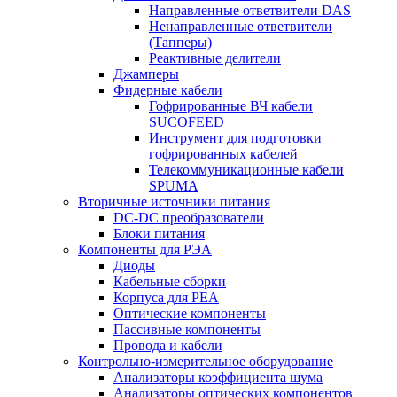
Направленные ответвители DAS
Ненаправленные ответвители
(Тапперы)
Реактивные делители
Джамперы
Фидерные кабели
Гофрированные ВЧ кабели
SUCOFEED
Инструмент для подготовки
гофрированных кабелей
Телекоммуникационные кабели
SPUMA
Вторичные источники питания
DC-DC преобразователи
Блоки питания
Компоненты для РЭА
Диоды
Кабельные сборки
Корпуса для РЕА
Оптические компоненты
Пассивные компоненты
Провода и кабели
Контрольно-измерительное оборудование
Анализаторы коэффициента шума
Анализаторы оптических компонентов