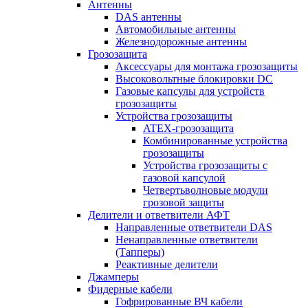
Антенны
DAS антенны
Автомобильные антенны
Железнодорожные антенны
Грозозащита
Аксессуары для монтажа грозозащиты
Высоковольтные блокировки DC
Газовые капсулы для устройств
грозозащиты
Устройства грозозащиты
ATEX-грозозащита
Комбинированные устройства
грозозащиты
Устройства грозозащиты с
газовой капсулой
Четвертьволновые модули
грозовой защиты
Делители и ответвители АФТ
Направленные ответвители DAS
Ненаправленные ответвители
(Тапперы)
Реактивные делители
Джамперы
Фидерные кабели
Гофрированные ВЧ кабели