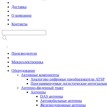
Доставка
О компании
Контакты
Производители
Микроэлектроника
Оборудование
Активные компоненты
Аналогово цифровые преобразователи ATSP
Программируемые логистические интеграль
Антенно-фидерный тракт
Антенны
DAS антенны
Автомобильные антенны
Железнодорожные антенны