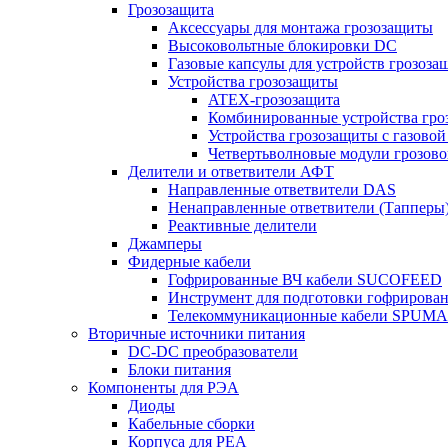
Грозозащита
Аксессуары для монтажа грозозащиты
Высоковольтные блокировки DC
Газовые капсулы для устройств грозоза
Устройства грозозащиты
ATEX-грозозащита
Комбинированные устройства гро
Устройства грозозащиты с газовой
Четвертьволновые модули грозов
Делители и ответвители АФТ
Направленные ответвители DAS
Ненаправленные ответвители (Тапперы
Реактивные делители
Джамперы
Фидерные кабели
Гофрированные ВЧ кабели SUCOFEED
Инструмент для подготовки гофрирова
Телекоммуникационные кабели SPUMA
Вторичные источники питания
DC-DC преобразователи
Блоки питания
Компоненты для РЭА
Диоды
Кабельные сборки
Корпуса для РЕА