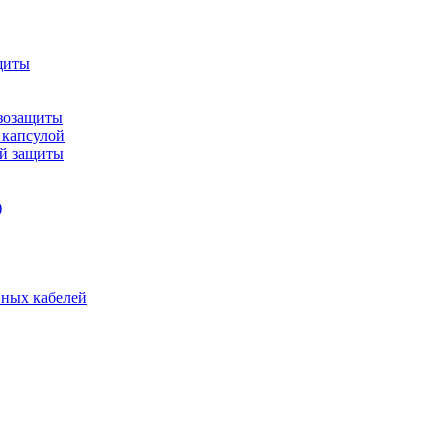
щиты
зозащиты
 капсулой
ой защиты
)
нных кабелей