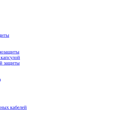
щиты
зозащиты
 капсулой
ой защиты
)
нных кабелей