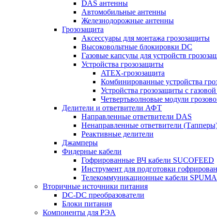
DAS антенны
Автомобильные антенны
Железнодорожные антенны
Грозозащита
Аксессуары для монтажа грозозащиты
Высоковольтные блокировки DC
Газовые капсулы для устройств грозоза
Устройства грозозащиты
ATEX-грозозащита
Комбинированные устройства гро
Устройства грозозащиты с газовой
Четвертьволновые модули грозов
Делители и ответвители АФТ
Направленные ответвители DAS
Ненаправленные ответвители (Тапперы
Реактивные делители
Джамперы
Фидерные кабели
Гофрированные ВЧ кабели SUCOFEED
Инструмент для подготовки гофрирова
Телекоммуникационные кабели SPUMA
Вторичные источники питания
DC-DC преобразователи
Блоки питания
Компоненты для РЭА