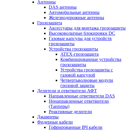
Антенны
DAS антенны
Автомобильные антенны
Железнодорожные антенны
Грозозащита
Аксессуары для монтажа грозозащиты
Высоковольтные блокировки DC
Газовые капсулы для устройств
грозозащиты
Устройства грозозащиты
ATEX-грозозащита
Комбинированные устройства
грозозащиты
Устройства грозозащиты с
газовой капсулой
Четвертьволновые модули
грозовой защиты
Делители и ответвители АФТ
Направленные ответвители DAS
Ненаправленные ответвители
(Тапперы)
Реактивные делители
Джамперы
Фидерные кабели
Гофрированные ВЧ кабели