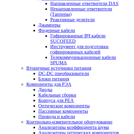
Направленные ответвители DAS
Ненаправленные ответвители
(Тапперы)
Реактивные делители
Джамперы
Фидерные кабели
Гофрированные ВЧ кабели
SUCOFEED
Инструмент для подготовки
гофрированных кабелей
Телекоммуникационные кабели
SPUMA
Вторичные источники питания
DC-DC преобразователи
Блоки питания
Компоненты для РЭА
Диоды
Кабельные сборки
Корпуса для РЕА
Оптические компоненты
Пассивные компоненты
Провода и кабели
Контрольно-измерительное оборудование
Анализаторы коэффициента шума
Анализаторы оптических компонентов