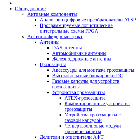
Оборудование
Активные компоненты
Аналогово цифровые преобразователи ATSP
Программируемые логистические
интегральные схемы FPGA
Антенно-фидерный тракт
Антенны
DAS антенны
Автомобильные антенны
Железнодорожные антенны
Грозозащита
Аксессуары для монтажа грозозащиты
Высоковольтные блокировки DC
Газовые капсулы для устройств
грозозащиты
Устройства грозозащиты
ATEX-грозозащита
Комбинированные устройства
грозозащиты
Устройства грозозащиты с
газовой капсулой
Четвертьволновые модули
грозовой защиты
Делители и ответвители АФТ