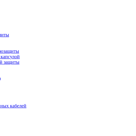
щиты
зозащиты
 капсулой
ой защиты
)
нных кабелей