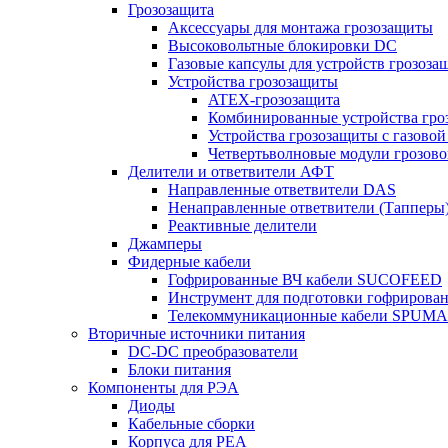
Грозозащита
Аксессуары для монтажа грозозащиты
Высоковольтные блокировки DC
Газовые капсулы для устройств грозоза
Устройства грозозащиты
ATEX-грозозащита
Комбинированные устройства гро
Устройства грозозащиты с газовой
Четвертьволновые модули грозов
Делители и ответвители АФТ
Направленные ответвители DAS
Ненаправленные ответвители (Тапперы
Реактивные делители
Джамперы
Фидерные кабели
Гофрированные ВЧ кабели SUCOFEED
Инструмент для подготовки гофрирова
Телекоммуникационные кабели SPUMA
Вторичные источники питания
DC-DC преобразователи
Блоки питания
Компоненты для РЭА
Диоды
Кабельные сборки
Корпуса для РЕА