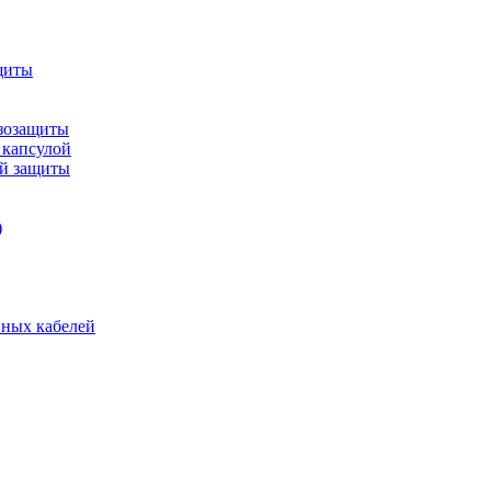
щиты
зозащиты
 капсулой
ой защиты
)
нных кабелей