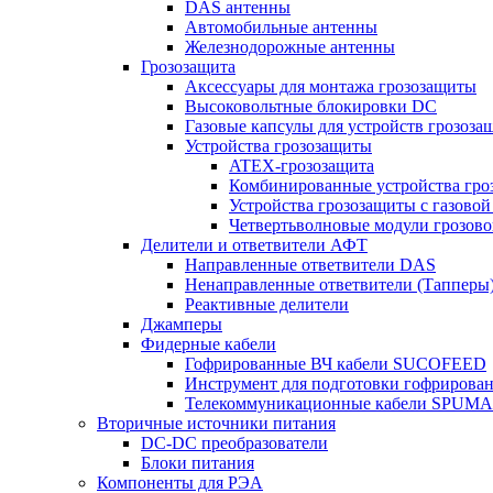
DAS антенны
Автомобильные антенны
Железнодорожные антенны
Грозозащита
Аксессуары для монтажа грозозащиты
Высоковольтные блокировки DC
Газовые капсулы для устройств грозоза
Устройства грозозащиты
ATEX-грозозащита
Комбинированные устройства гро
Устройства грозозащиты с газовой
Четвертьволновые модули грозов
Делители и ответвители АФТ
Направленные ответвители DAS
Ненаправленные ответвители (Тапперы
Реактивные делители
Джамперы
Фидерные кабели
Гофрированные ВЧ кабели SUCOFEED
Инструмент для подготовки гофрирова
Телекоммуникационные кабели SPUMA
Вторичные источники питания
DC-DC преобразователи
Блоки питания
Компоненты для РЭА