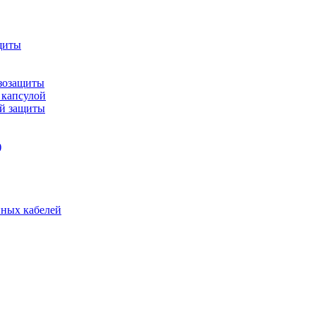
щиты
зозащиты
 капсулой
ой защиты
)
нных кабелей