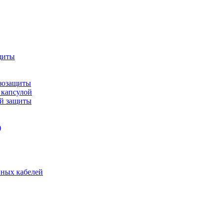
щиты
зозащиты
 капсулой
ой защиты
)
нных кабелей