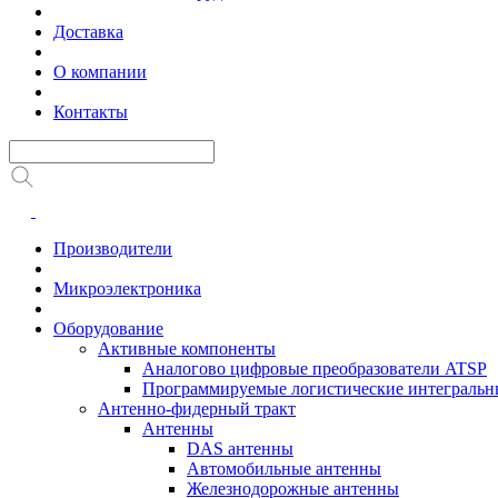
Доставка
О компании
Контакты
Производители
Микроэлектроника
Оборудование
Активные компоненты
Аналогово цифровые преобразователи ATSP
Программируемые логистические интеграль
Антенно-фидерный тракт
Антенны
DAS антенны
Автомобильные антенны
Железнодорожные антенны