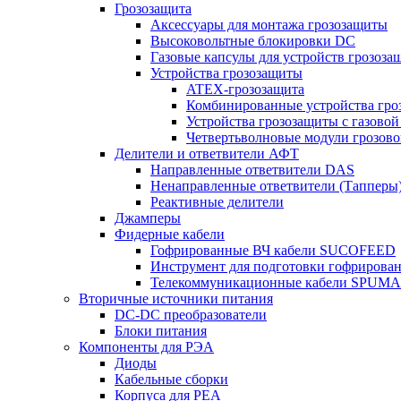
Грозозащита
Аксессуары для монтажа грозозащиты
Высоковольтные блокировки DC
Газовые капсулы для устройств грозоза
Устройства грозозащиты
ATEX-грозозащита
Комбинированные устройства гро
Устройства грозозащиты с газовой
Четвертьволновые модули грозов
Делители и ответвители АФТ
Направленные ответвители DAS
Ненаправленные ответвители (Тапперы
Реактивные делители
Джамперы
Фидерные кабели
Гофрированные ВЧ кабели SUCOFEED
Инструмент для подготовки гофрирова
Телекоммуникационные кабели SPUMA
Вторичные источники питания
DC-DC преобразователи
Блоки питания
Компоненты для РЭА
Диоды
Кабельные сборки
Корпуса для РЕА