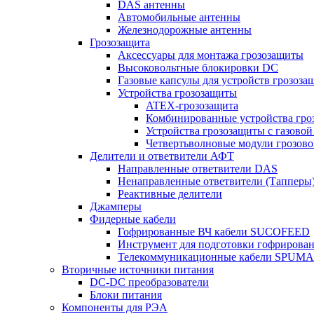
DAS антенны
Автомобильные антенны
Железнодорожные антенны
Грозозащита
Аксессуары для монтажа грозозащиты
Высоковольтные блокировки DC
Газовые капсулы для устройств грозоза
Устройства грозозащиты
ATEX-грозозащита
Комбинированные устройства гро
Устройства грозозащиты с газовой
Четвертьволновые модули грозов
Делители и ответвители АФТ
Направленные ответвители DAS
Ненаправленные ответвители (Тапперы
Реактивные делители
Джамперы
Фидерные кабели
Гофрированные ВЧ кабели SUCOFEED
Инструмент для подготовки гофрирова
Телекоммуникационные кабели SPUMA
Вторичные источники питания
DC-DC преобразователи
Блоки питания
Компоненты для РЭА