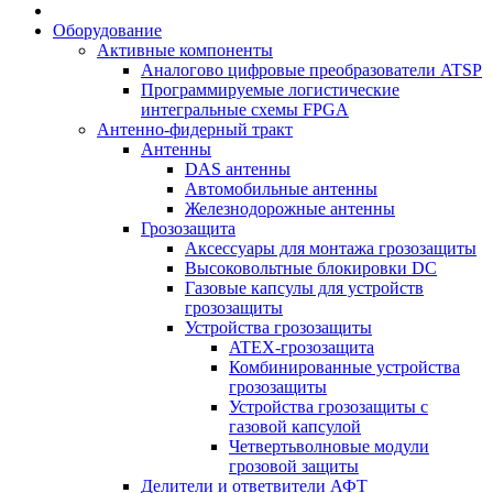
Оборудование
Активные компоненты
Аналогово цифровые преобразователи ATSP
Программируемые логистические
интегральные схемы FPGA
Антенно-фидерный тракт
Антенны
DAS антенны
Автомобильные антенны
Железнодорожные антенны
Грозозащита
Аксессуары для монтажа грозозащиты
Высоковольтные блокировки DC
Газовые капсулы для устройств
грозозащиты
Устройства грозозащиты
ATEX-грозозащита
Комбинированные устройства
грозозащиты
Устройства грозозащиты с
газовой капсулой
Четвертьволновые модули
грозовой защиты
Делители и ответвители АФТ