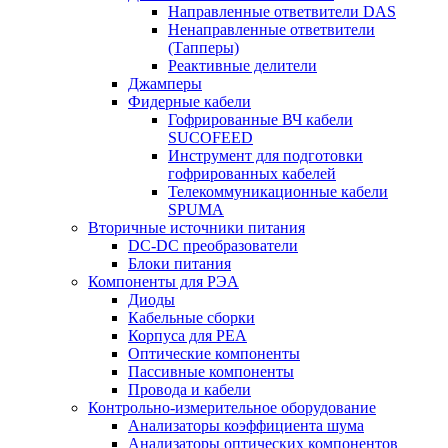
Направленные ответвители DAS
Ненаправленные ответвители
(Тапперы)
Реактивные делители
Джамперы
Фидерные кабели
Гофрированные ВЧ кабели
SUCOFEED
Инструмент для подготовки
гофрированных кабелей
Телекоммуникационные кабели
SPUMA
Вторичные источники питания
DC-DC преобразователи
Блоки питания
Компоненты для РЭА
Диоды
Кабельные сборки
Корпуса для РЕА
Оптические компоненты
Пассивные компоненты
Провода и кабели
Контрольно-измерительное оборудование
Анализаторы коэффициента шума
Анализаторы оптических компонентов