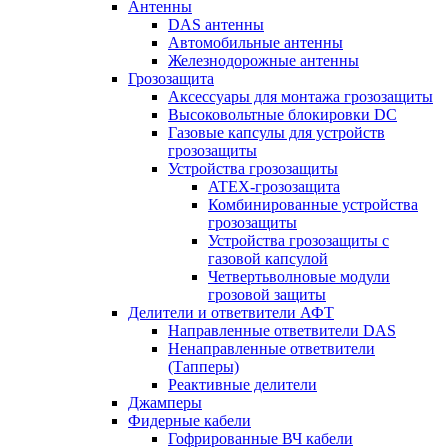
Антенны
DAS антенны
Автомобильные антенны
Железнодорожные антенны
Грозозащита
Аксессуары для монтажа грозозащиты
Высоковольтные блокировки DC
Газовые капсулы для устройств
грозозащиты
Устройства грозозащиты
ATEX-грозозащита
Комбинированные устройства
грозозащиты
Устройства грозозащиты с
газовой капсулой
Четвертьволновые модули
грозовой защиты
Делители и ответвители АФТ
Направленные ответвители DAS
Ненаправленные ответвители
(Тапперы)
Реактивные делители
Джамперы
Фидерные кабели
Гофрированные ВЧ кабели