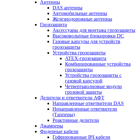
Антенны
DAS антенны
Автомобильные антенны
Железнодорожные антенны
Грозозащита
Аксессуары для монтажа грозозащиты
Высоковольтные блокировки DC
Газовые капсулы для устройств
грозозащиты
Устройства грозозащиты
ATEX-грозозащита
Комбинированные устройства
грозозащиты
Устройства грозозащиты с
газовой капсулой
Четвертьволновые модули
грозовой защиты
Делители и ответвители АФТ
Направленные ответвители DAS
Ненаправленные ответвители
(Тапперы)
Реактивные делители
Джамперы
Фидерные кабели
Гофрированные ВЧ кабели