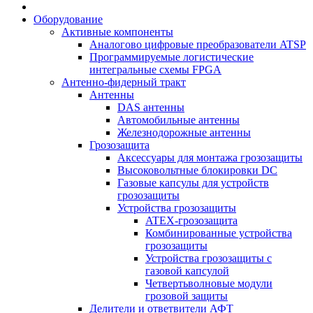
Оборудование
Активные компоненты
Аналогово цифровые преобразователи ATSP
Программируемые логистические
интегральные схемы FPGA
Антенно-фидерный тракт
Антенны
DAS антенны
Автомобильные антенны
Железнодорожные антенны
Грозозащита
Аксессуары для монтажа грозозащиты
Высоковольтные блокировки DC
Газовые капсулы для устройств
грозозащиты
Устройства грозозащиты
ATEX-грозозащита
Комбинированные устройства
грозозащиты
Устройства грозозащиты с
газовой капсулой
Четвертьволновые модули
грозовой защиты
Делители и ответвители АФТ