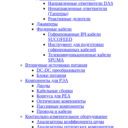
Направленные ответвители DAS
Ненаправленные ответвители
(Тапперы)
Реактивные делители
Джамперы
Фидерные кабели
Гофрированные ВЧ кабели
SUCOFEED
Инструмент для подготовки
гофрированных кабелей
Телекоммуникационные кабели
SPUMA
Вторичные источники питания
DC-DC преобразователи
Блоки питания
Компоненты для РЭА
Диоды
Кабельные сборки
Корпуса для РЕА
Оптические компоненты
Пассивные компоненты
Провода и кабели
Контрольно-измерительное оборудование
Анализаторы коэффициента шума
Анализаторы оптических компонентов