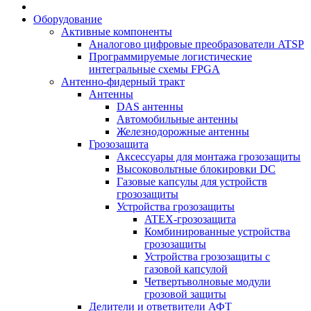
Оборудование
Активные компоненты
Аналогово цифровые преобразователи ATSP
Программируемые логистические
интегральные схемы FPGA
Антенно-фидерный тракт
Антенны
DAS антенны
Автомобильные антенны
Железнодорожные антенны
Грозозащита
Аксессуары для монтажа грозозащиты
Высоковольтные блокировки DC
Газовые капсулы для устройств
грозозащиты
Устройства грозозащиты
ATEX-грозозащита
Комбинированные устройства
грозозащиты
Устройства грозозащиты с
газовой капсулой
Четвертьволновые модули
грозовой защиты
Делители и ответвители АФТ