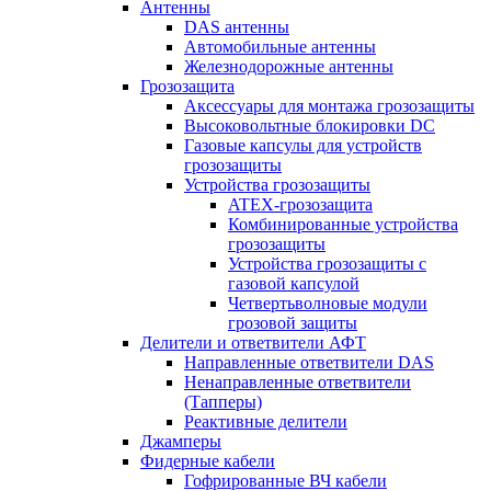
Антенны
DAS антенны
Автомобильные антенны
Железнодорожные антенны
Грозозащита
Аксессуары для монтажа грозозащиты
Высоковольтные блокировки DC
Газовые капсулы для устройств
грозозащиты
Устройства грозозащиты
ATEX-грозозащита
Комбинированные устройства
грозозащиты
Устройства грозозащиты с
газовой капсулой
Четвертьволновые модули
грозовой защиты
Делители и ответвители АФТ
Направленные ответвители DAS
Ненаправленные ответвители
(Тапперы)
Реактивные делители
Джамперы
Фидерные кабели
Гофрированные ВЧ кабели