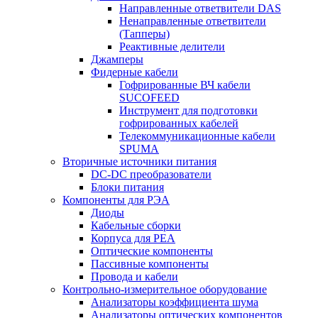
Направленные ответвители DAS
Ненаправленные ответвители
(Тапперы)
Реактивные делители
Джамперы
Фидерные кабели
Гофрированные ВЧ кабели
SUCOFEED
Инструмент для подготовки
гофрированных кабелей
Телекоммуникационные кабели
SPUMA
Вторичные источники питания
DC-DC преобразователи
Блоки питания
Компоненты для РЭА
Диоды
Кабельные сборки
Корпуса для РЕА
Оптические компоненты
Пассивные компоненты
Провода и кабели
Контрольно-измерительное оборудование
Анализаторы коэффициента шума
Анализаторы оптических компонентов