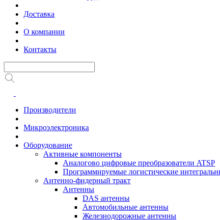
Доставка
О компании
Контакты
Производители
Микроэлектроника
Оборудование
Активные компоненты
Аналогово цифровые преобразователи ATSP
Программируемые логистические интеграль
Антенно-фидерный тракт
Антенны
DAS антенны
Автомобильные антенны
Железнодорожные антенны