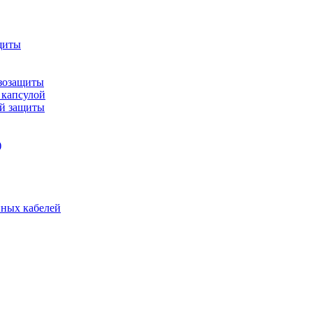
щиты
зозащиты
 капсулой
ой защиты
)
нных кабелей