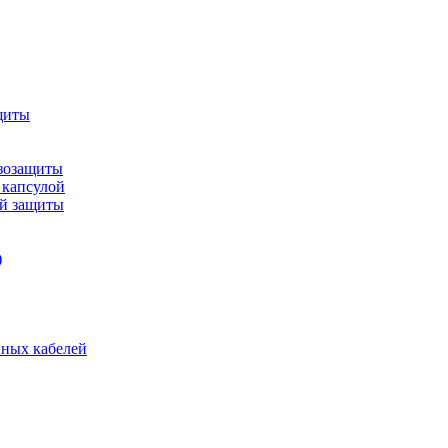
щиты
зозащиты
 капсулой
ой защиты
)
нных кабелей