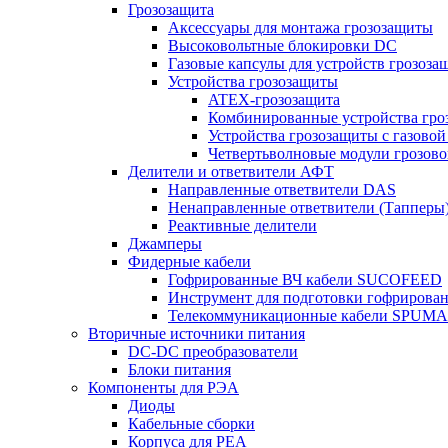
Грозозащита
Аксессуары для монтажа грозозащиты
Высоковольтные блокировки DC
Газовые капсулы для устройств грозоза
Устройства грозозащиты
ATEX-грозозащита
Комбинированные устройства гро
Устройства грозозащиты с газовой
Четвертьволновые модули грозов
Делители и ответвители АФТ
Направленные ответвители DAS
Ненаправленные ответвители (Тапперы
Реактивные делители
Джамперы
Фидерные кабели
Гофрированные ВЧ кабели SUCOFEED
Инструмент для подготовки гофрирова
Телекоммуникационные кабели SPUMA
Вторичные источники питания
DC-DC преобразователи
Блоки питания
Компоненты для РЭА
Диоды
Кабельные сборки
Корпуса для РЕА