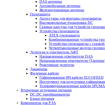
DAS антенны
Автомобильные антенны
Железнодорожные антенны
Грозозащита
Аксессуары для монтажа грозозащиты
Высоковольтные блокировки DC
Газовые капсулы для устройств грозоза
Устройства грозозащиты
ATEX-грозозащита
Комбинированные устройства гро
Устройства грозозащиты с газовой
Четвертьволновые модули грозов
Делители и ответвители АФТ
Направленные ответвители DAS
Ненаправленные ответвители (Тапперы
Реактивные делители
Джамперы
Фидерные кабели
Гофрированные ВЧ кабели SUCOFEED
Инструмент для подготовки гофрирова
Телекоммуникационные кабели SPUMA
Вторичные источники питания
DC-DC преобразователи
Блоки питания
Компоненты для РЭА