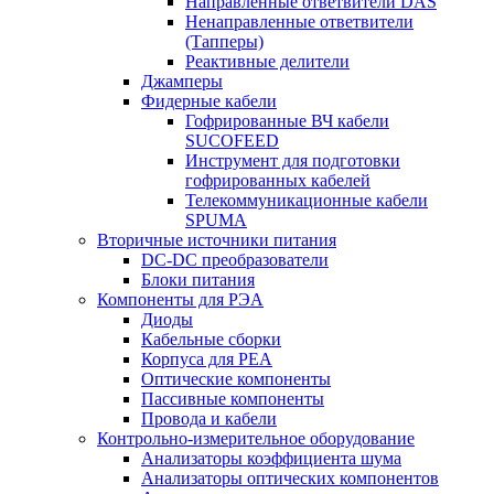
Направленные ответвители DAS
Ненаправленные ответвители
(Тапперы)
Реактивные делители
Джамперы
Фидерные кабели
Гофрированные ВЧ кабели
SUCOFEED
Инструмент для подготовки
гофрированных кабелей
Телекоммуникационные кабели
SPUMA
Вторичные источники питания
DC-DC преобразователи
Блоки питания
Компоненты для РЭА
Диоды
Кабельные сборки
Корпуса для РЕА
Оптические компоненты
Пассивные компоненты
Провода и кабели
Контрольно-измерительное оборудование
Анализаторы коэффициента шума
Анализаторы оптических компонентов