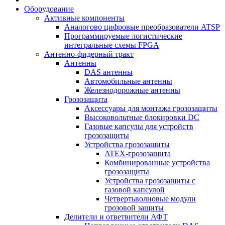
Оборудование
Активные компоненты
Аналогово цифровые преобразователи ATSP
Программируемые логистические
интегральные схемы FPGA
Антенно-фидерный тракт
Антенны
DAS антенны
Автомобильные антенны
Железнодорожные антенны
Грозозащита
Аксессуары для монтажа грозозащиты
Высоковольтные блокировки DC
Газовые капсулы для устройств
грозозащиты
Устройства грозозащиты
ATEX-грозозащита
Комбинированные устройства
грозозащиты
Устройства грозозащиты с
газовой капсулой
Четвертьволновые модули
грозовой защиты
Делители и ответвители АФТ