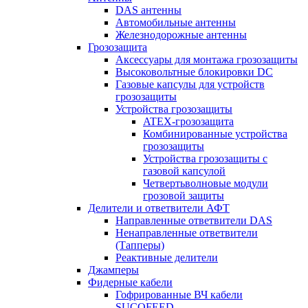
DAS антенны
Автомобильные антенны
Железнодорожные антенны
Грозозащита
Аксессуары для монтажа грозозащиты
Высоковольтные блокировки DC
Газовые капсулы для устройств
грозозащиты
Устройства грозозащиты
ATEX-грозозащита
Комбинированные устройства
грозозащиты
Устройства грозозащиты с
газовой капсулой
Четвертьволновые модули
грозовой защиты
Делители и ответвители АФТ
Направленные ответвители DAS
Ненаправленные ответвители
(Тапперы)
Реактивные делители
Джамперы
Фидерные кабели
Гофрированные ВЧ кабели
SUCOFEED