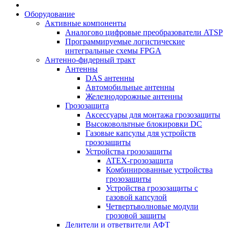
Оборудование
Активные компоненты
Аналогово цифровые преобразователи ATSP
Программируемые логистические
интегральные схемы FPGA
Антенно-фидерный тракт
Антенны
DAS антенны
Автомобильные антенны
Железнодорожные антенны
Грозозащита
Аксессуары для монтажа грозозащиты
Высоковольтные блокировки DC
Газовые капсулы для устройств
грозозащиты
Устройства грозозащиты
ATEX-грозозащита
Комбинированные устройства
грозозащиты
Устройства грозозащиты с
газовой капсулой
Четвертьволновые модули
грозовой защиты
Делители и ответвители АФТ