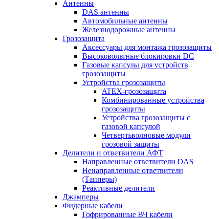
Антенны
DAS антенны
Автомобильные антенны
Железнодорожные антенны
Грозозащита
Аксессуары для монтажа грозозащиты
Высоковольтные блокировки DC
Газовые капсулы для устройств
грозозащиты
Устройства грозозащиты
ATEX-грозозащита
Комбинированные устройства
грозозащиты
Устройства грозозащиты с
газовой капсулой
Четвертьволновые модули
грозовой защиты
Делители и ответвители АФТ
Направленные ответвители DAS
Ненаправленные ответвители
(Тапперы)
Реактивные делители
Джамперы
Фидерные кабели
Гофрированные ВЧ кабели