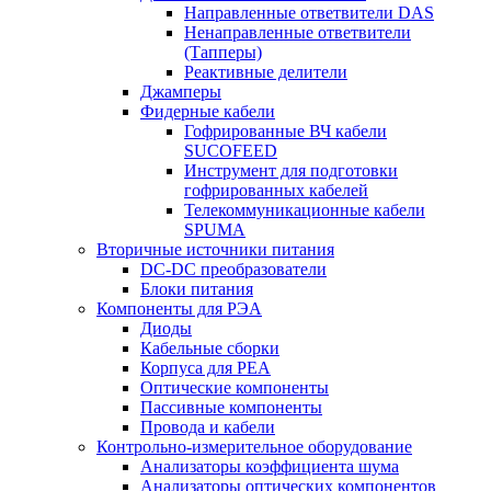
Направленные ответвители DAS
Ненаправленные ответвители
(Тапперы)
Реактивные делители
Джамперы
Фидерные кабели
Гофрированные ВЧ кабели
SUCOFEED
Инструмент для подготовки
гофрированных кабелей
Телекоммуникационные кабели
SPUMA
Вторичные источники питания
DC-DC преобразователи
Блоки питания
Компоненты для РЭА
Диоды
Кабельные сборки
Корпуса для РЕА
Оптические компоненты
Пассивные компоненты
Провода и кабели
Контрольно-измерительное оборудование
Анализаторы коэффициента шума
Анализаторы оптических компонентов