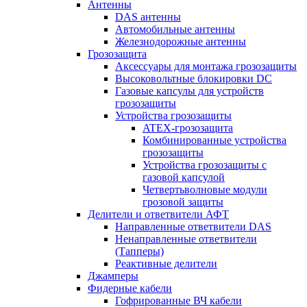
Антенны
DAS антенны
Автомобильные антенны
Железнодорожные антенны
Грозозащита
Аксессуары для монтажа грозозащиты
Высоковольтные блокировки DC
Газовые капсулы для устройств
грозозащиты
Устройства грозозащиты
ATEX-грозозащита
Комбинированные устройства
грозозащиты
Устройства грозозащиты с
газовой капсулой
Четвертьволновые модули
грозовой защиты
Делители и ответвители АФТ
Направленные ответвители DAS
Ненаправленные ответвители
(Тапперы)
Реактивные делители
Джамперы
Фидерные кабели
Гофрированные ВЧ кабели