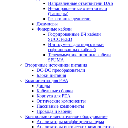
Направленные ответвители DAS
Ненаправленные ответвители
(Тапперы)
Реактивные делители
Джамперы
Фидерные кабели
Гофрированные ВЧ кабели
SUCOFEED
Инструмент для подготовки
гофрированных кабелей
Телекоммуникационные кабели
SPUMA
Вторичные источники питания
DC-DC преобразователи
Блоки питания
Компоненты для РЭА
Диоды
Кабельные сборки
Корпуса для РЕА
Оптические компоненты
Пассивные компоненты
Провода и кабели
Контрольно-измерительное оборудование
Анализаторы коэффициента шума
Анализаторы оптических компонентов