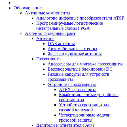
Оборудование
Активные компоненты
Аналогово цифровые преобразователи ATSP
Программируемые логистические
интегральные схемы FPGA
Антенно-фидерный тракт
Антенны
DAS антенны
Автомобильные антенны
Железнодорожные антенны
Грозозащита
Аксессуары для монтажа грозозащиты
Высоковольтные блокировки DC
Газовые капсулы для устройств
грозозащиты
Устройства грозозащиты
ATEX-грозозащита
Комбинированные устройства
грозозащиты
Устройства грозозащиты с
газовой капсулой
Четвертьволновые модули
грозовой защиты
Делители и ответвители АФТ