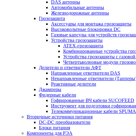
DAS антенны
Автомобильные антенны
Железнодорожные антенны
Грозозащита
Аксессуары для монтажа грозозащиты
Высоковольтные блокировки DC
Газовые капсулы для устройств грозоза
Устройства грозозащиты
ATEX-грозозащита
Комбинированные устройства гро
Устройства грозозащиты с газовой
Четвертьволновые модули грозов
Делители и ответвители АФТ
Направленные ответвители DAS
Ненаправленные ответвители (Тапперы
Реактивные делители
Джамперы
Фидерные кабели
Гофрированные ВЧ кабели SUCOFEED
Инструмент для подготовки гофрирова
Телекоммуникационные кабели SPUMA
Вторичные источники питания
DC-DC преобразователи
Блоки питания
Компоненты для РЭА