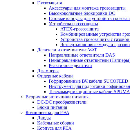
Грозозащита
Аксессуары для монтажа грозозащиты
Высоковольтные блокировки DC
Газовые капсулы для устройств грозоза
Устройства грозозащиты
ATEX-грозозащита
Комбинированные устройства гро
Устройства грозозащиты с газовой
Четвертьволновые модули грозов
Делители и ответвители АФТ
Направленные ответвители DAS
Ненаправленные ответвители (Тапперы
Реактивные делители
Джамперы
Фидерные кабели
Гофрированные ВЧ кабели SUCOFEED
Инструмент для подготовки гофрирова
Телекоммуникационные кабели SPUMA
Вторичные источники питания
DC-DC преобразователи
Блоки питания
Компоненты для РЭА
Диоды
Кабельные сборки
Корпуса для РЕА