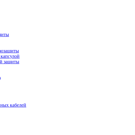
щиты
зозащиты
 капсулой
ой защиты
)
нных кабелей