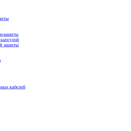
щиты
зозащиты
 капсулой
ой защиты
)
нных кабелей