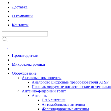
Доставка
О компании
Контакты
Производители
Микроэлектроника
Оборудование
Активные компоненты
Аналогово цифровые преобразователи ATSP
Программируемые логистические интеграль
Антенно-фидерный тракт
Антенны
DAS антенны
Автомобильные антенны
Железнодорожные антенны