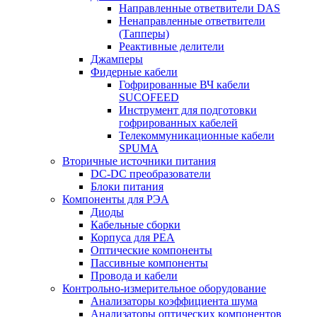
Направленные ответвители DAS
Ненаправленные ответвители
(Тапперы)
Реактивные делители
Джамперы
Фидерные кабели
Гофрированные ВЧ кабели
SUCOFEED
Инструмент для подготовки
гофрированных кабелей
Телекоммуникационные кабели
SPUMA
Вторичные источники питания
DC-DC преобразователи
Блоки питания
Компоненты для РЭА
Диоды
Кабельные сборки
Корпуса для РЕА
Оптические компоненты
Пассивные компоненты
Провода и кабели
Контрольно-измерительное оборудование
Анализаторы коэффициента шума
Анализаторы оптических компонентов