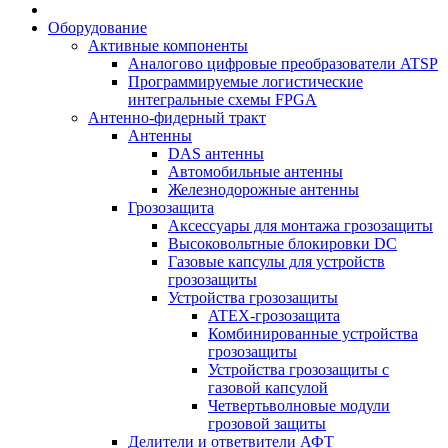
Оборудование
Активные компоненты
Аналогово цифровые преобразователи ATSP
Программируемые логистические
интегральные схемы FPGA
Антенно-фидерный тракт
Антенны
DAS антенны
Автомобильные антенны
Железнодорожные антенны
Грозозащита
Аксессуары для монтажа грозозащиты
Высоковольтные блокировки DC
Газовые капсулы для устройств
грозозащиты
Устройства грозозащиты
ATEX-грозозащита
Комбинированные устройства
грозозащиты
Устройства грозозащиты с
газовой капсулой
Четвертьволновые модули
грозовой защиты
Делители и ответвители АФТ