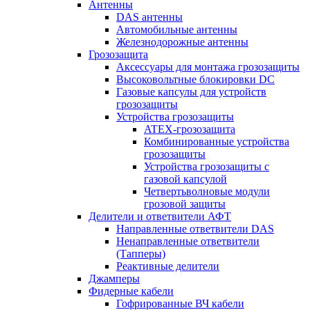
Антенны
DAS антенны
Автомобильные антенны
Железнодорожные антенны
Грозозащита
Аксессуары для монтажа грозозащиты
Высоковольтные блокировки DC
Газовые капсулы для устройств
грозозащиты
Устройства грозозащиты
ATEX-грозозащита
Комбинированные устройства
грозозащиты
Устройства грозозащиты с
газовой капсулой
Четвертьволновые модули
грозовой защиты
Делители и ответвители АФТ
Направленные ответвители DAS
Ненаправленные ответвители
(Тапперы)
Реактивные делители
Джамперы
Фидерные кабели
Гофрированные ВЧ кабели