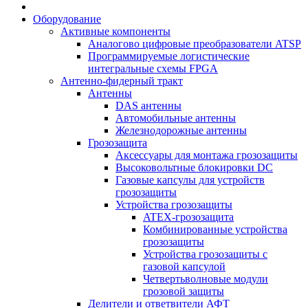
Оборудование
Активные компоненты
Аналогово цифровые преобразователи ATSP
Программируемые логистические
интегральные схемы FPGA
Антенно-фидерный тракт
Антенны
DAS антенны
Автомобильные антенны
Железнодорожные антенны
Грозозащита
Аксессуары для монтажа грозозащиты
Высоковольтные блокировки DC
Газовые капсулы для устройств
грозозащиты
Устройства грозозащиты
ATEX-грозозащита
Комбинированные устройства
грозозащиты
Устройства грозозащиты с
газовой капсулой
Четвертьволновые модули
грозовой защиты
Делители и ответвители АФТ