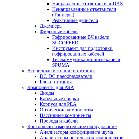
Направленные ответвители DAS
Ненаправленные ответвители
(Тапперы)
Реактивные делители
Джамперы
Фидерные кабели
Гофрированные ВЧ кабели
SUCOFEED
Инструмент для подготовки
гофрированных кабелей
Телекоммуникационные кабели
SPUMA
Вторичные источники питания
DC-DC преобразователи
Блоки питания
Компоненты для РЭА
Диоды
Кабельные сборки
Корпуса для РЕА
Оптические компоненты
Пассивные компоненты
Провода и кабели
Контрольно-измерительное оборудование
Анализаторы коэффициента шума
Анализаторы оптических компонентов