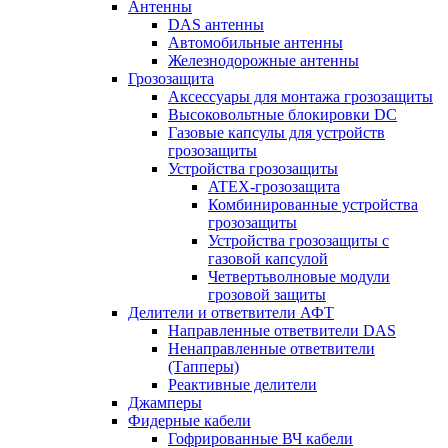
Антенны
DAS антенны
Автомобильные антенны
Железнодорожные антенны
Грозозащита
Аксессуары для монтажа грозозащиты
Высоковольтные блокировки DC
Газовые капсулы для устройств
грозозащиты
Устройства грозозащиты
ATEX-грозозащита
Комбинированные устройства
грозозащиты
Устройства грозозащиты с
газовой капсулой
Четвертьволновые модули
грозовой защиты
Делители и ответвители АФТ
Направленные ответвители DAS
Ненаправленные ответвители
(Тапперы)
Реактивные делители
Джамперы
Фидерные кабели
Гофрированные ВЧ кабели