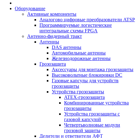
Оборудование
Активные компоненты
Аналогово цифровые преобразователи ATSP
Программируемые логистические
интегральные схемы FPGA
Антенно-фидерный тракт
Антенны
DAS антенны
Автомобильные антенны
Железнодорожные антенны
Грозозащита
Аксессуары для монтажа грозозащиты
Высоковольтные блокировки DC
Газовые капсулы для устройств
грозозащиты
Устройства грозозащиты
ATEX-грозозащита
Комбинированные устройства
грозозащиты
Устройства грозозащиты с
газовой капсулой
Четвертьволновые модули
грозовой защиты
Делители и ответвители АФТ