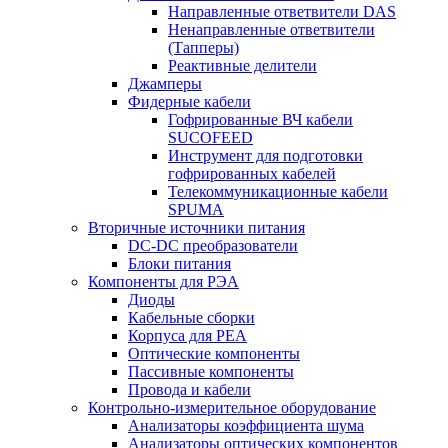
Направленные ответвители DAS
Ненаправленные ответвители
(Тапперы)
Реактивные делители
Джамперы
Фидерные кабели
Гофрированные ВЧ кабели
SUCOFEED
Инструмент для подготовки
гофрированных кабелей
Телекоммуникационные кабели
SPUMA
Вторичные источники питания
DC-DC преобразователи
Блоки питания
Компоненты для РЭА
Диоды
Кабельные сборки
Корпуса для РЕА
Оптические компоненты
Пассивные компоненты
Провода и кабели
Контрольно-измерительное оборудование
Анализаторы коэффициента шума
Анализаторы оптических компонентов