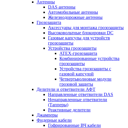
Антенны
DAS антенны
Автомобильные антенны
Железнодорожные антенны
Грозозащита
Аксессуары для монтажа грозозащиты
Высоковольтные блокировки DC
Газовые капсулы для устройств
грозозащиты
Устройства грозозащиты
ATEX-грозозащита
Комбинированные устройства
грозозащиты
Устройства грозозащиты с
газовой капсулой
Четвертьволновые модули
грозовой защиты
Делители и ответвители АФТ
Направленные ответвители DAS
Ненаправленные ответвители
(Тапперы)
Реактивные делители
Джамперы
Фидерные кабели
Гофрированные ВЧ кабели