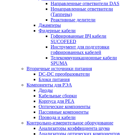
Направленные ответвители DAS
Ненаправленные ответвители
(Тапперы)
Реактивные делители
Джамперы
Фидерные кабели
Гофрированные ВЧ кабели
SUCOFEED
Инструмент для подготовки
гофрированных кабелей
Телекоммуникационные кабели
SPUMA
Вторичные источники питания
DC-DC преобразователи
Блоки питания
Компоненты для РЭА
Диоды
Кабельные сборки
Корпуса для РЕА
Оптические компоненты
Пассивные компоненты
Провода и кабели
Контрольно-измерительное оборудование
Анализаторы коэффициента шума
Анализаторы оптических компонентов