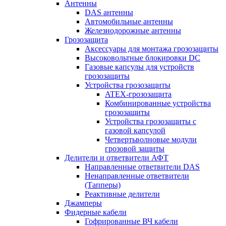
Антенны
DAS антенны
Автомобильные антенны
Железнодорожные антенны
Грозозащита
Аксессуары для монтажа грозозащиты
Высоковольтные блокировки DC
Газовые капсулы для устройств
грозозащиты
Устройства грозозащиты
ATEX-грозозащита
Комбинированные устройства
грозозащиты
Устройства грозозащиты с
газовой капсулой
Четвертьволновые модули
грозовой защиты
Делители и ответвители АФТ
Направленные ответвители DAS
Ненаправленные ответвители
(Тапперы)
Реактивные делители
Джамперы
Фидерные кабели
Гофрированные ВЧ кабели