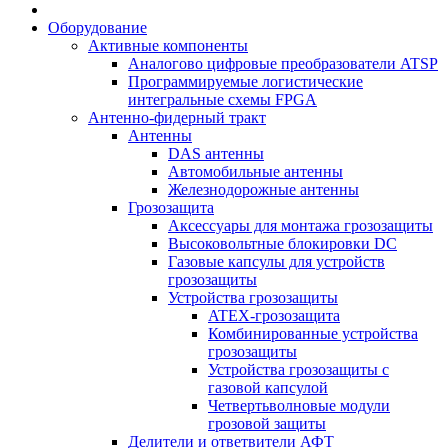
Оборудование
Активные компоненты
Аналогово цифровые преобразователи ATSP
Программируемые логистические
интегральные схемы FPGA
Антенно-фидерный тракт
Антенны
DAS антенны
Автомобильные антенны
Железнодорожные антенны
Грозозащита
Аксессуары для монтажа грозозащиты
Высоковольтные блокировки DC
Газовые капсулы для устройств
грозозащиты
Устройства грозозащиты
ATEX-грозозащита
Комбинированные устройства
грозозащиты
Устройства грозозащиты с
газовой капсулой
Четвертьволновые модули
грозовой защиты
Делители и ответвители АФТ