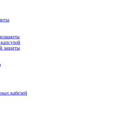
щиты
зозащиты
 капсулой
ой защиты
)
нных кабелей