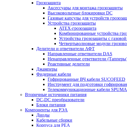
Грозозащита
Аксессуары для монтажа грозозащиты
Высоковольтные блокировки DC
Газовые капсулы для устройств грозоза
Устройства грозозащиты
ATEX-грозозащита
Комбинированные устройства гро
Устройства грозозащиты с газовой
Четвертьволновые модули грозов
Делители и ответвители АФТ
Направленные ответвители DAS
Ненаправленные ответвители (Тапперы
Реактивные делители
Джамперы
Фидерные кабели
Гофрированные ВЧ кабели SUCOFEED
Инструмент для подготовки гофрирова
Телекоммуникационные кабели SPUMA
Вторичные источники питания
DC-DC преобразователи
Блоки питания
Компоненты для РЭА
Диоды
Кабельные сборки
Корпуса для РЕА