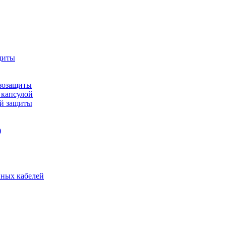
щиты
зозащиты
 капсулой
ой защиты
)
нных кабелей