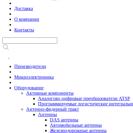
Доставка
О компании
Контакты
Производители
Микроэлектроника
Оборудование
Активные компоненты
Аналогово цифровые преобразователи ATSP
Программируемые логистические интеграль
Антенно-фидерный тракт
Антенны
DAS антенны
Автомобильные антенны
Железнодорожные антенны