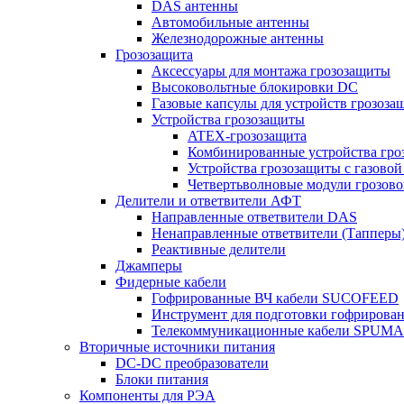
DAS антенны
Автомобильные антенны
Железнодорожные антенны
Грозозащита
Аксессуары для монтажа грозозащиты
Высоковольтные блокировки DC
Газовые капсулы для устройств грозоза
Устройства грозозащиты
ATEX-грозозащита
Комбинированные устройства гро
Устройства грозозащиты с газовой
Четвертьволновые модули грозов
Делители и ответвители АФТ
Направленные ответвители DAS
Ненаправленные ответвители (Тапперы
Реактивные делители
Джамперы
Фидерные кабели
Гофрированные ВЧ кабели SUCOFEED
Инструмент для подготовки гофрирова
Телекоммуникационные кабели SPUMA
Вторичные источники питания
DC-DC преобразователи
Блоки питания
Компоненты для РЭА