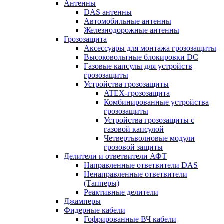
Антенны
DAS антенны
Автомобильные антенны
Железнодорожные антенны
Грозозащита
Аксессуары для монтажа грозозащиты
Высоковольтные блокировки DC
Газовые капсулы для устройств
грозозащиты
Устройства грозозащиты
ATEX-грозозащита
Комбинированные устройства
грозозащиты
Устройства грозозащиты с
газовой капсулой
Четвертьволновые модули
грозовой защиты
Делители и ответвители АФТ
Направленные ответвители DAS
Ненаправленные ответвители
(Тапперы)
Реактивные делители
Джамперы
Фидерные кабели
Гофрированные ВЧ кабели