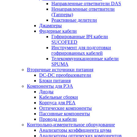
Направленные ответвители DAS
Ненаправленные ответвители
(Тапперы)
Реактивные делители
Джамперы
Фидерные кабели
Гофрированные ВЧ кабели
SUCOFEED
Инструмент для подготовки
гофрированных кабелей
Телекоммуникационные кабели
SPUMA
Вторичные источники питания
DC-DC преобразователи
Блоки питания
Компоненты для РЭА
Диоды
Кабельные сборки
Корпуса для РЕА
Оптические компоненты
Пассивные компоненты
Провода и кабели
Контрольно-измерительное оборудование
Анализаторы коэффициента шума
Анализаторы оптических компонентов