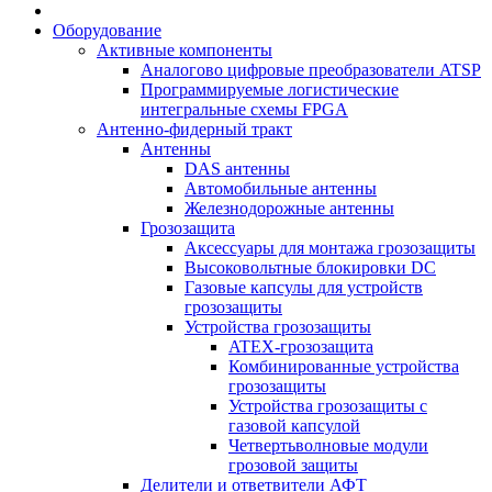
Оборудование
Активные компоненты
Аналогово цифровые преобразователи ATSP
Программируемые логистические
интегральные схемы FPGA
Антенно-фидерный тракт
Антенны
DAS антенны
Автомобильные антенны
Железнодорожные антенны
Грозозащита
Аксессуары для монтажа грозозащиты
Высоковольтные блокировки DC
Газовые капсулы для устройств
грозозащиты
Устройства грозозащиты
ATEX-грозозащита
Комбинированные устройства
грозозащиты
Устройства грозозащиты с
газовой капсулой
Четвертьволновые модули
грозовой защиты
Делители и ответвители АФТ