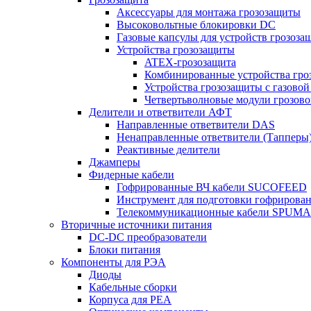
Аксессуары для монтажа грозозащиты
Высоковольтные блокировки DC
Газовые капсулы для устройств грозоза
Устройства грозозащиты
ATEX-грозозащита
Комбинированные устройства гро
Устройства грозозащиты с газовой
Четвертьволновые модули грозов
Делители и ответвители АФТ
Направленные ответвители DAS
Ненаправленные ответвители (Тапперы
Реактивные делители
Джамперы
Фидерные кабели
Гофрированные ВЧ кабели SUCOFEED
Инструмент для подготовки гофрирова
Телекоммуникационные кабели SPUMA
Вторичные источники питания
DC-DC преобразователи
Блоки питания
Компоненты для РЭА
Диоды
Кабельные сборки
Корпуса для РЕА