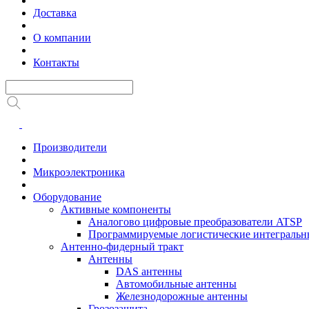
Доставка
О компании
Контакты
Производители
Микроэлектроника
Оборудование
Активные компоненты
Аналогово цифровые преобразователи ATSP
Программируемые логистические интеграль
Антенно-фидерный тракт
Антенны
DAS антенны
Автомобильные антенны
Железнодорожные антенны
Грозозащита