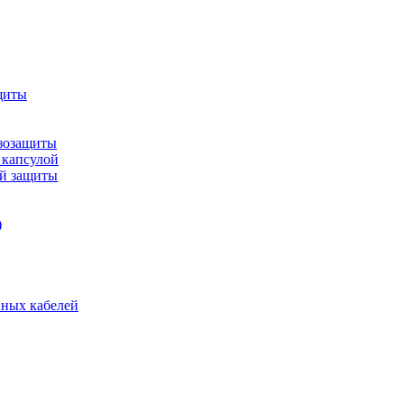
щиты
зозащиты
 капсулой
ой защиты
)
нных кабелей