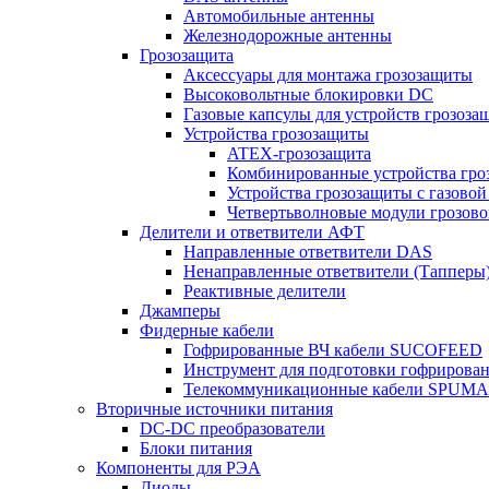
Автомобильные антенны
Железнодорожные антенны
Грозозащита
Аксессуары для монтажа грозозащиты
Высоковольтные блокировки DC
Газовые капсулы для устройств грозоза
Устройства грозозащиты
ATEX-грозозащита
Комбинированные устройства гро
Устройства грозозащиты с газовой
Четвертьволновые модули грозов
Делители и ответвители АФТ
Направленные ответвители DAS
Ненаправленные ответвители (Тапперы
Реактивные делители
Джамперы
Фидерные кабели
Гофрированные ВЧ кабели SUCOFEED
Инструмент для подготовки гофрирова
Телекоммуникационные кабели SPUMA
Вторичные источники питания
DC-DC преобразователи
Блоки питания
Компоненты для РЭА
Диоды