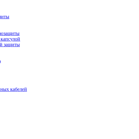
щиты
зозащиты
 капсулой
ой защиты
)
нных кабелей