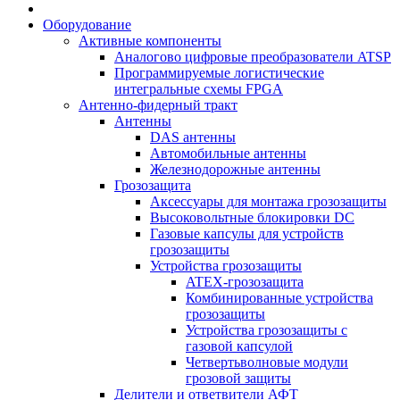
Оборудование
Активные компоненты
Аналогово цифровые преобразователи ATSP
Программируемые логистические
интегральные схемы FPGA
Антенно-фидерный тракт
Антенны
DAS антенны
Автомобильные антенны
Железнодорожные антенны
Грозозащита
Аксессуары для монтажа грозозащиты
Высоковольтные блокировки DC
Газовые капсулы для устройств
грозозащиты
Устройства грозозащиты
ATEX-грозозащита
Комбинированные устройства
грозозащиты
Устройства грозозащиты с
газовой капсулой
Четвертьволновые модули
грозовой защиты
Делители и ответвители АФТ