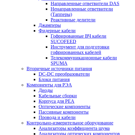
Направленные ответвители DAS
Ненаправленные ответвители
(Тапперы)
Реактивные делители
Джамперы
Фидерные кабели
Гофрированные ВЧ кабели
SUCOFEED
Инструмент для подготовки
гофрированных кабелей
Телекоммуникационные кабели
SPUMA
Вторичные источники питания
DC-DC преобразователи
Блоки питания
Компоненты для РЭА
Диоды
Кабельные сборки
Корпуса для РЕА
Оптические компоненты
Пассивные компоненты
Провода и кабели
Контрольно-измерительное оборудование
Анализаторы коэффициента шума
Анализаторы оптических компонентов