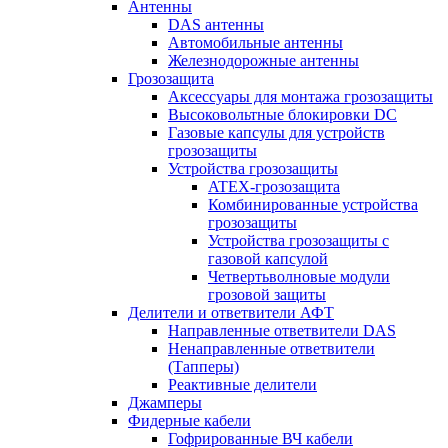
Антенны
DAS антенны
Автомобильные антенны
Железнодорожные антенны
Грозозащита
Аксессуары для монтажа грозозащиты
Высоковольтные блокировки DC
Газовые капсулы для устройств
грозозащиты
Устройства грозозащиты
ATEX-грозозащита
Комбинированные устройства
грозозащиты
Устройства грозозащиты с
газовой капсулой
Четвертьволновые модули
грозовой защиты
Делители и ответвители АФТ
Направленные ответвители DAS
Ненаправленные ответвители
(Тапперы)
Реактивные делители
Джамперы
Фидерные кабели
Гофрированные ВЧ кабели