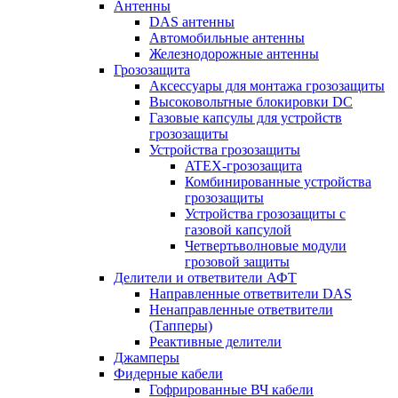
Антенны
DAS антенны
Автомобильные антенны
Железнодорожные антенны
Грозозащита
Аксессуары для монтажа грозозащиты
Высоковольтные блокировки DC
Газовые капсулы для устройств
грозозащиты
Устройства грозозащиты
ATEX-грозозащита
Комбинированные устройства
грозозащиты
Устройства грозозащиты с
газовой капсулой
Четвертьволновые модули
грозовой защиты
Делители и ответвители АФТ
Направленные ответвители DAS
Ненаправленные ответвители
(Тапперы)
Реактивные делители
Джамперы
Фидерные кабели
Гофрированные ВЧ кабели