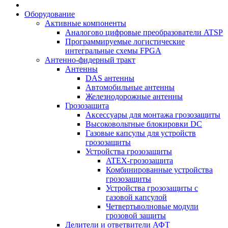
Оборудование
Активные компоненты
Аналогово цифровые преобразователи ATSP
Программируемые логистические
интегральные схемы FPGA
Антенно-фидерный тракт
Антенны
DAS антенны
Автомобильные антенны
Железнодорожные антенны
Грозозащита
Аксессуары для монтажа грозозащиты
Высоковольтные блокировки DC
Газовые капсулы для устройств
грозозащиты
Устройства грозозащиты
ATEX-грозозащита
Комбинированные устройства
грозозащиты
Устройства грозозащиты с
газовой капсулой
Четвертьволновые модули
грозовой защиты
Делители и ответвители АФТ