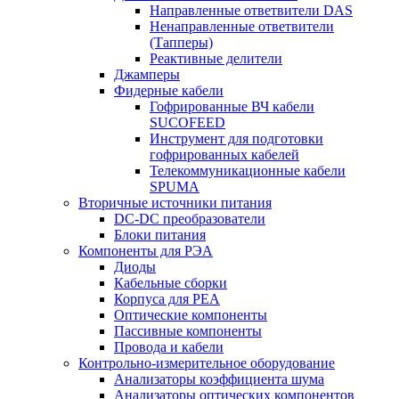
Направленные ответвители DAS
Ненаправленные ответвители
(Тапперы)
Реактивные делители
Джамперы
Фидерные кабели
Гофрированные ВЧ кабели
SUCOFEED
Инструмент для подготовки
гофрированных кабелей
Телекоммуникационные кабели
SPUMA
Вторичные источники питания
DC-DC преобразователи
Блоки питания
Компоненты для РЭА
Диоды
Кабельные сборки
Корпуса для РЕА
Оптические компоненты
Пассивные компоненты
Провода и кабели
Контрольно-измерительное оборудование
Анализаторы коэффициента шума
Анализаторы оптических компонентов