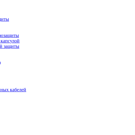
щиты
зозащиты
 капсулой
ой защиты
)
нных кабелей