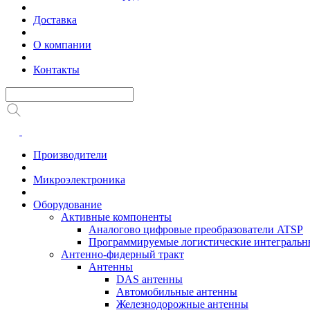
Доставка
О компании
Контакты
Производители
Микроэлектроника
Оборудование
Активные компоненты
Аналогово цифровые преобразователи ATSP
Программируемые логистические интеграль
Антенно-фидерный тракт
Антенны
DAS антенны
Автомобильные антенны
Железнодорожные антенны