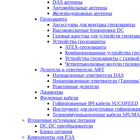
DAS антенны
Автомобильные антенны
Железнодорожные антенны
Грозозащита
Аксессуары для монтажа грозозащиты
Высоковольтные блокировки DC
Газовые капсулы для устройств грозоза
Устройства грозозащиты
ATEX-грозозащита
Комбинированные устройства гро
Устройства грозозащиты с газовой
Четвертьволновые модули грозов
Делители и ответвители АФТ
Направленные ответвители DAS
Ненаправленные ответвители (Тапперы
Реактивные делители
Джамперы
Фидерные кабели
Гофрированные ВЧ кабели SUCOFEED
Инструмент для подготовки гофрирова
Телекоммуникационные кабели SPUMA
Вторичные источники питания
DC-DC преобразователи
Блоки питания
Компоненты для РЭА