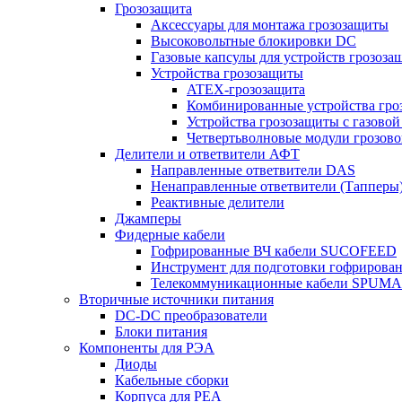
Грозозащита
Аксессуары для монтажа грозозащиты
Высоковольтные блокировки DC
Газовые капсулы для устройств грозоза
Устройства грозозащиты
ATEX-грозозащита
Комбинированные устройства гро
Устройства грозозащиты с газовой
Четвертьволновые модули грозов
Делители и ответвители АФТ
Направленные ответвители DAS
Ненаправленные ответвители (Тапперы
Реактивные делители
Джамперы
Фидерные кабели
Гофрированные ВЧ кабели SUCOFEED
Инструмент для подготовки гофрирова
Телекоммуникационные кабели SPUMA
Вторичные источники питания
DC-DC преобразователи
Блоки питания
Компоненты для РЭА
Диоды
Кабельные сборки
Корпуса для РЕА