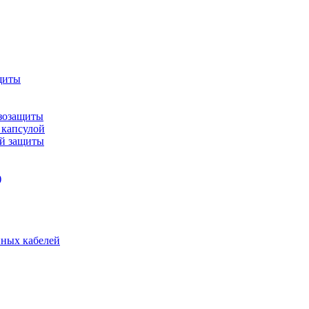
щиты
зозащиты
 капсулой
ой защиты
)
нных кабелей