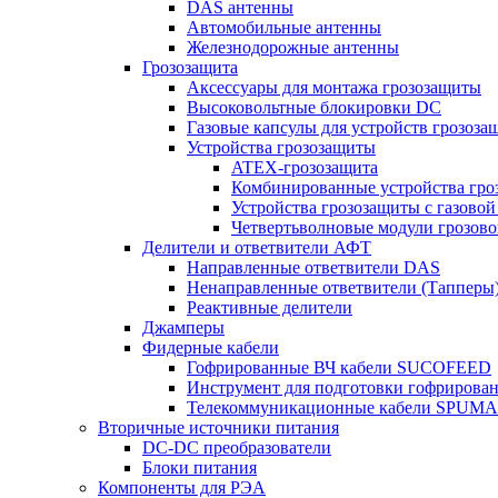
DAS антенны
Автомобильные антенны
Железнодорожные антенны
Грозозащита
Аксессуары для монтажа грозозащиты
Высоковольтные блокировки DC
Газовые капсулы для устройств грозоза
Устройства грозозащиты
ATEX-грозозащита
Комбинированные устройства гро
Устройства грозозащиты с газовой
Четвертьволновые модули грозов
Делители и ответвители АФТ
Направленные ответвители DAS
Ненаправленные ответвители (Тапперы
Реактивные делители
Джамперы
Фидерные кабели
Гофрированные ВЧ кабели SUCOFEED
Инструмент для подготовки гофрирова
Телекоммуникационные кабели SPUMA
Вторичные источники питания
DC-DC преобразователи
Блоки питания
Компоненты для РЭА