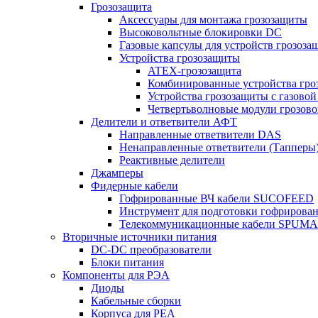
Грозозащита
Аксессуары для монтажа грозозащиты
Высоковольтные блокировки DC
Газовые капсулы для устройств грозоза
Устройства грозозащиты
ATEX-грозозащита
Комбинированные устройства гро
Устройства грозозащиты с газовой
Четвертьволновые модули грозов
Делители и ответвители АФТ
Направленные ответвители DAS
Ненаправленные ответвители (Тапперы
Реактивные делители
Джамперы
Фидерные кабели
Гофрированные ВЧ кабели SUCOFEED
Инструмент для подготовки гофрирова
Телекоммуникационные кабели SPUMA
Вторичные источники питания
DC-DC преобразователи
Блоки питания
Компоненты для РЭА
Диоды
Кабельные сборки
Корпуса для РЕА