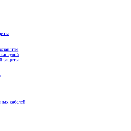
щиты
зозащиты
 капсулой
ой защиты
)
нных кабелей