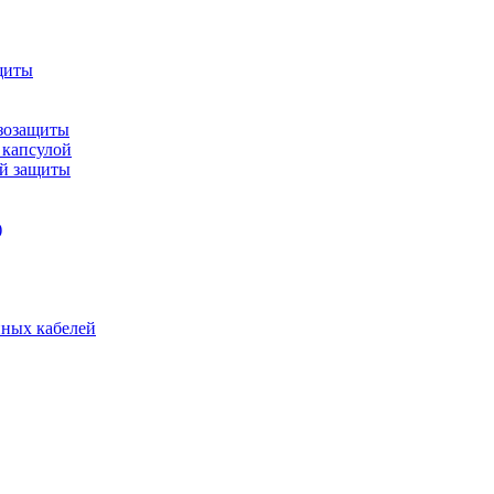
щиты
зозащиты
 капсулой
ой защиты
)
нных кабелей