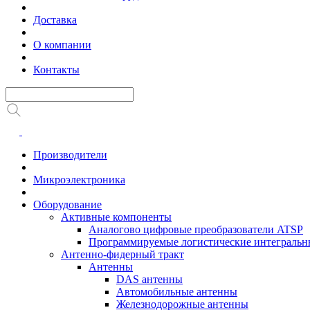
Доставка
О компании
Контакты
Производители
Микроэлектроника
Оборудование
Активные компоненты
Аналогово цифровые преобразователи ATSP
Программируемые логистические интеграль
Антенно-фидерный тракт
Антенны
DAS антенны
Автомобильные антенны
Железнодорожные антенны