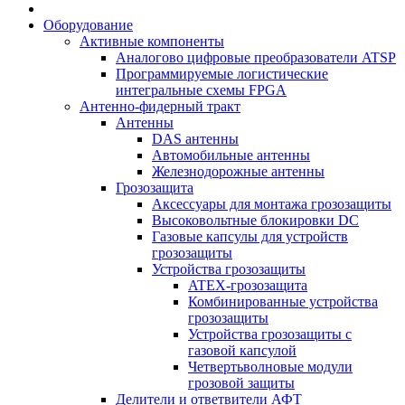
Оборудование
Активные компоненты
Аналогово цифровые преобразователи ATSP
Программируемые логистические
интегральные схемы FPGA
Антенно-фидерный тракт
Антенны
DAS антенны
Автомобильные антенны
Железнодорожные антенны
Грозозащита
Аксессуары для монтажа грозозащиты
Высоковольтные блокировки DC
Газовые капсулы для устройств
грозозащиты
Устройства грозозащиты
ATEX-грозозащита
Комбинированные устройства
грозозащиты
Устройства грозозащиты с
газовой капсулой
Четвертьволновые модули
грозовой защиты
Делители и ответвители АФТ