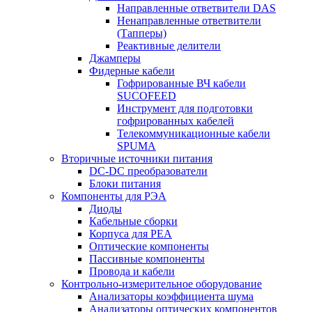
Направленные ответвители DAS
Ненаправленные ответвители
(Тапперы)
Реактивные делители
Джамперы
Фидерные кабели
Гофрированные ВЧ кабели
SUCOFEED
Инструмент для подготовки
гофрированных кабелей
Телекоммуникационные кабели
SPUMA
Вторичные источники питания
DC-DC преобразователи
Блоки питания
Компоненты для РЭА
Диоды
Кабельные сборки
Корпуса для РЕА
Оптические компоненты
Пассивные компоненты
Провода и кабели
Контрольно-измерительное оборудование
Анализаторы коэффициента шума
Анализаторы оптических компонентов