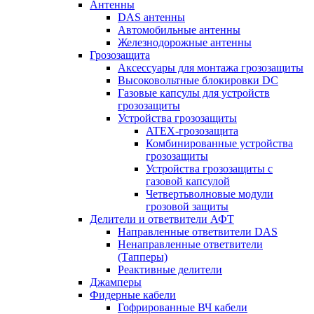
Антенны
DAS антенны
Автомобильные антенны
Железнодорожные антенны
Грозозащита
Аксессуары для монтажа грозозащиты
Высоковольтные блокировки DC
Газовые капсулы для устройств
грозозащиты
Устройства грозозащиты
ATEX-грозозащита
Комбинированные устройства
грозозащиты
Устройства грозозащиты с
газовой капсулой
Четвертьволновые модули
грозовой защиты
Делители и ответвители АФТ
Направленные ответвители DAS
Ненаправленные ответвители
(Тапперы)
Реактивные делители
Джамперы
Фидерные кабели
Гофрированные ВЧ кабели