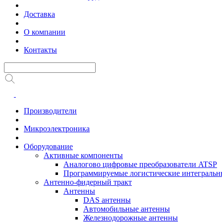
Доставка
О компании
Контакты
Производители
Микроэлектроника
Оборудование
Активные компоненты
Аналогово цифровые преобразователи ATSP
Программируемые логистические интеграль
Антенно-фидерный тракт
Антенны
DAS антенны
Автомобильные антенны
Железнодорожные антенны