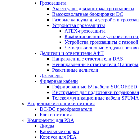
Грозозащита
Аксессуары для монтажа грозозащиты
Высоковольтные блокировки DC
Газовые капсулы для устройств грозоза
Устройства грозозащиты
ATEX-грозозащита
Комбинированные устройства гро
Устройства грозозащиты с газовой
Четвертьволновые модули грозов
Делители и ответвители АФТ
Направленные ответвители DAS
Ненаправленные ответвители (Тапперы
Реактивные делители
Джамперы
Фидерные кабели
Гофрированные ВЧ кабели SUCOFEED
Инструмент для подготовки гофрирова
Телекоммуникационные кабели SPUMA
Вторичные источники питания
DC-DC преобразователи
Блоки питания
Компоненты для РЭА
Диоды
Кабельные сборки
Корпуса для РЕА