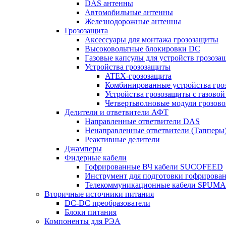
DAS антенны
Автомобильные антенны
Железнодорожные антенны
Грозозащита
Аксессуары для монтажа грозозащиты
Высоковольтные блокировки DC
Газовые капсулы для устройств грозоза
Устройства грозозащиты
ATEX-грозозащита
Комбинированные устройства гро
Устройства грозозащиты с газовой
Четвертьволновые модули грозов
Делители и ответвители АФТ
Направленные ответвители DAS
Ненаправленные ответвители (Тапперы
Реактивные делители
Джамперы
Фидерные кабели
Гофрированные ВЧ кабели SUCOFEED
Инструмент для подготовки гофрирова
Телекоммуникационные кабели SPUMA
Вторичные источники питания
DC-DC преобразователи
Блоки питания
Компоненты для РЭА