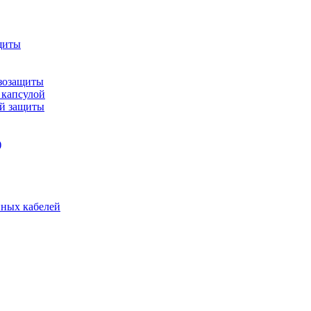
щиты
зозащиты
 капсулой
ой защиты
)
нных кабелей