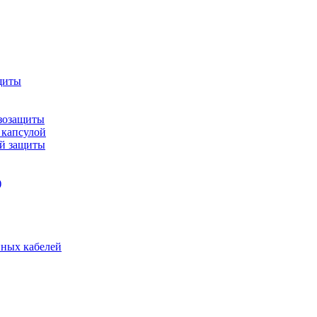
щиты
зозащиты
 капсулой
ой защиты
)
нных кабелей