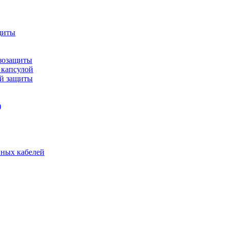
щиты
зозащиты
 капсулой
ой защиты
)
нных кабелей