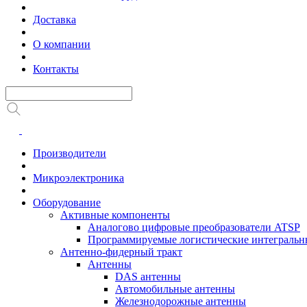
Доставка
О компании
Контакты
Производители
Микроэлектроника
Оборудование
Активные компоненты
Аналогово цифровые преобразователи ATSP
Программируемые логистические интеграль
Антенно-фидерный тракт
Антенны
DAS антенны
Автомобильные антенны
Железнодорожные антенны