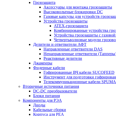
Грозозащита
Аксессуары для монтажа грозозащиты
Высоковольтные блокировки DC
Газовые капсулы для устройств грозоза
Устройства грозозащиты
ATEX-грозозащита
Комбинированные устройства гро
Устройства грозозащиты с газовой
Четвертьволновые модули грозов
Делители и ответвители АФТ
Направленные ответвители DAS
Ненаправленные ответвители (Тапперы
Реактивные делители
Джамперы
Фидерные кабели
Гофрированные ВЧ кабели SUCOFEED
Инструмент для подготовки гофрирова
Телекоммуникационные кабели SPUMA
Вторичные источники питания
DC-DC преобразователи
Блоки питания
Компоненты для РЭА
Диоды
Кабельные сборки
Корпуса для РЕА