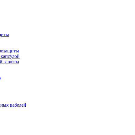
щиты
зозащиты
 капсулой
ой защиты
)
нных кабелей