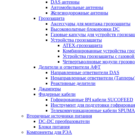
DAS антенны
Автомобильные антенны
Железнодорожные антенны
Грозозащита
Аксессуары для монтажа грозозащиты
Высоковольтные блокировки DC
Газовые капсулы для устройств грозоза
Устройства грозозащиты
ATEX-грозозащита
Комбинированные устройства гро
Устройства грозозащиты с газовой
Четвертьволновые модули грозов
Делители и ответвители АФТ
Направленные ответвители DAS
Ненаправленные ответвители (Тапперы
Реактивные делители
Джамперы
Фидерные кабели
Гофрированные ВЧ кабели SUCOFEED
Инструмент для подготовки гофрирова
Телекоммуникационные кабели SPUMA
Вторичные источники питания
DC-DC преобразователи
Блоки питания
Компоненты для РЭА