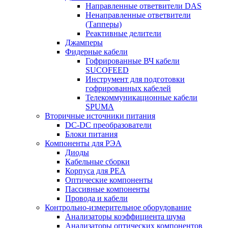
Направленные ответвители DAS
Ненаправленные ответвители
(Тапперы)
Реактивные делители
Джамперы
Фидерные кабели
Гофрированные ВЧ кабели
SUCOFEED
Инструмент для подготовки
гофрированных кабелей
Телекоммуникационные кабели
SPUMA
Вторичные источники питания
DC-DC преобразователи
Блоки питания
Компоненты для РЭА
Диоды
Кабельные сборки
Корпуса для РЕА
Оптические компоненты
Пассивные компоненты
Провода и кабели
Контрольно-измерительное оборудование
Анализаторы коэффициента шума
Анализаторы оптических компонентов