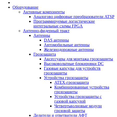
Оборудование
Активные компоненты
Аналогово цифровые преобразователи ATSP
Программируемые логистические
интегральные схемы FPGA
Антенно-фидерный тракт
Антенны
DAS антенны
Автомобильные антенны
Железнодорожные антенны
Грозозащита
Аксессуары для монтажа грозозащиты
Высоковольтные блокировки DC
Газовые капсулы для устройств
грозозащиты
Устройства грозозащиты
ATEX-грозозащита
Комбинированные устройства
грозозащиты
Устройства грозозащиты с
газовой капсулой
Четвертьволновые модули
грозовой защиты
Делители и ответвители АФТ