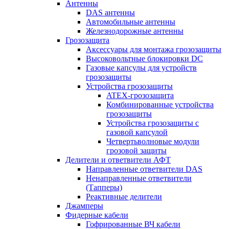
Антенны
DAS антенны
Автомобильные антенны
Железнодорожные антенны
Грозозащита
Аксессуары для монтажа грозозащиты
Высоковольтные блокировки DC
Газовые капсулы для устройств
грозозащиты
Устройства грозозащиты
ATEX-грозозащита
Комбинированные устройства
грозозащиты
Устройства грозозащиты с
газовой капсулой
Четвертьволновые модули
грозовой защиты
Делители и ответвители АФТ
Направленные ответвители DAS
Ненаправленные ответвители
(Тапперы)
Реактивные делители
Джамперы
Фидерные кабели
Гофрированные ВЧ кабели