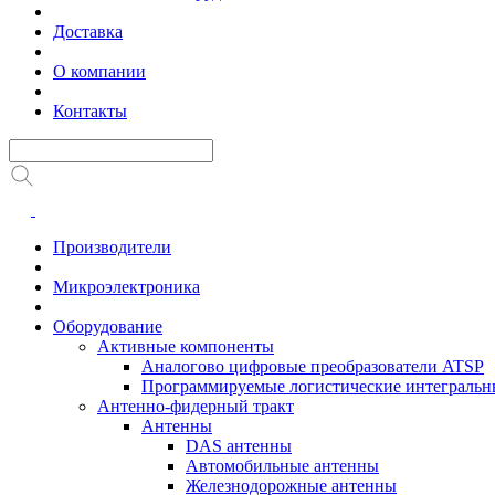
Доставка
О компании
Контакты
Производители
Микроэлектроника
Оборудование
Активные компоненты
Аналогово цифровые преобразователи ATSP
Программируемые логистические интеграль
Антенно-фидерный тракт
Антенны
DAS антенны
Автомобильные антенны
Железнодорожные антенны