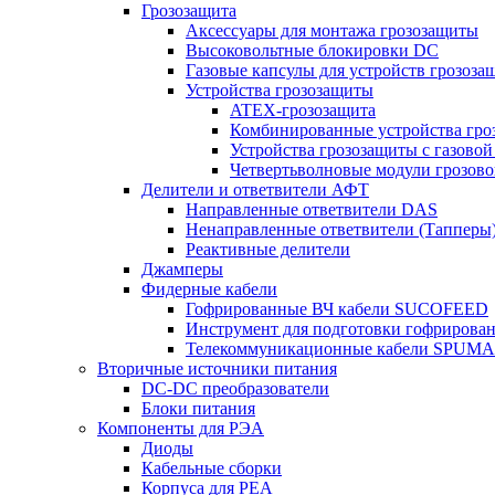
Грозозащита
Аксессуары для монтажа грозозащиты
Высоковольтные блокировки DC
Газовые капсулы для устройств грозоза
Устройства грозозащиты
ATEX-грозозащита
Комбинированные устройства гро
Устройства грозозащиты с газовой
Четвертьволновые модули грозов
Делители и ответвители АФТ
Направленные ответвители DAS
Ненаправленные ответвители (Тапперы
Реактивные делители
Джамперы
Фидерные кабели
Гофрированные ВЧ кабели SUCOFEED
Инструмент для подготовки гофрирова
Телекоммуникационные кабели SPUMA
Вторичные источники питания
DC-DC преобразователи
Блоки питания
Компоненты для РЭА
Диоды
Кабельные сборки
Корпуса для РЕА