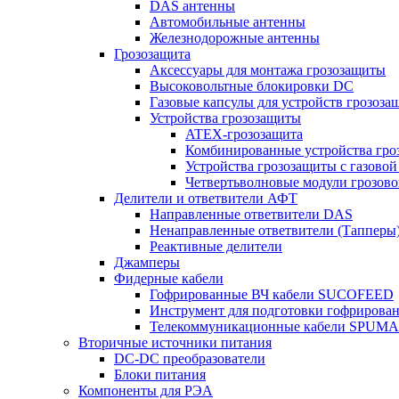
DAS антенны
Автомобильные антенны
Железнодорожные антенны
Грозозащита
Аксессуары для монтажа грозозащиты
Высоковольтные блокировки DC
Газовые капсулы для устройств грозоза
Устройства грозозащиты
ATEX-грозозащита
Комбинированные устройства гро
Устройства грозозащиты с газовой
Четвертьволновые модули грозов
Делители и ответвители АФТ
Направленные ответвители DAS
Ненаправленные ответвители (Тапперы
Реактивные делители
Джамперы
Фидерные кабели
Гофрированные ВЧ кабели SUCOFEED
Инструмент для подготовки гофрирова
Телекоммуникационные кабели SPUMA
Вторичные источники питания
DC-DC преобразователи
Блоки питания
Компоненты для РЭА