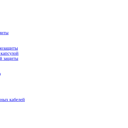
щиты
зозащиты
 капсулой
ой защиты
)
нных кабелей