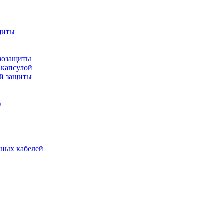
щиты
зозащиты
 капсулой
ой защиты
)
нных кабелей