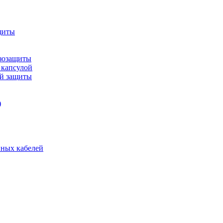
щиты
зозащиты
 капсулой
ой защиты
)
нных кабелей