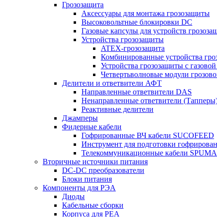
Грозозащита
Аксессуары для монтажа грозозащиты
Высоковольтные блокировки DC
Газовые капсулы для устройств грозоза
Устройства грозозащиты
ATEX-грозозащита
Комбинированные устройства гро
Устройства грозозащиты с газовой
Четвертьволновые модули грозов
Делители и ответвители АФТ
Направленные ответвители DAS
Ненаправленные ответвители (Тапперы
Реактивные делители
Джамперы
Фидерные кабели
Гофрированные ВЧ кабели SUCOFEED
Инструмент для подготовки гофрирова
Телекоммуникационные кабели SPUMA
Вторичные источники питания
DC-DC преобразователи
Блоки питания
Компоненты для РЭА
Диоды
Кабельные сборки
Корпуса для РЕА