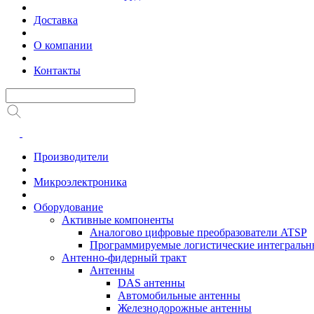
Доставка
О компании
Контакты
Производители
Микроэлектроника
Оборудование
Активные компоненты
Аналогово цифровые преобразователи ATSP
Программируемые логистические интеграль
Антенно-фидерный тракт
Антенны
DAS антенны
Автомобильные антенны
Железнодорожные антенны