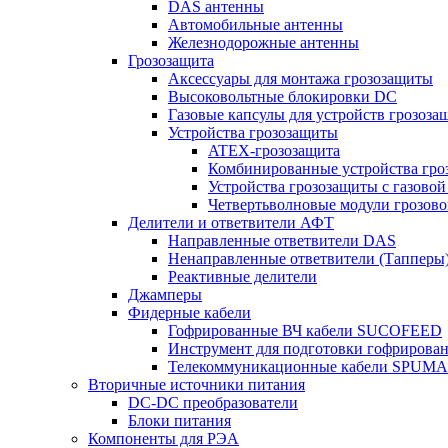
DAS антенны
Автомобильные антенны
Железнодорожные антенны
Грозозащита
Аксессуары для монтажа грозозащиты
Высоковольтные блокировки DC
Газовые капсулы для устройств грозоза
Устройства грозозащиты
ATEX-грозозащита
Комбинированные устройства гро
Устройства грозозащиты с газовой
Четвертьволновые модули грозов
Делители и ответвители АФТ
Направленные ответвители DAS
Ненаправленные ответвители (Тапперы
Реактивные делители
Джамперы
Фидерные кабели
Гофрированные ВЧ кабели SUCOFEED
Инструмент для подготовки гофрирова
Телекоммуникационные кабели SPUMA
Вторичные источники питания
DC-DC преобразователи
Блоки питания
Компоненты для РЭА