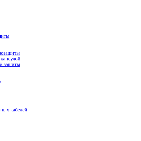
щиты
зозащиты
 капсулой
ой защиты
)
нных кабелей