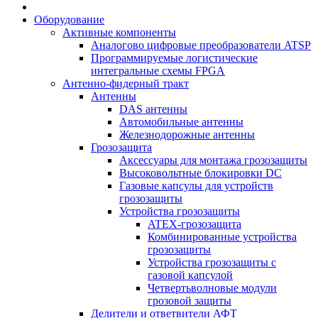
Оборудование
Активные компоненты
Аналогово цифровые преобразователи ATSP
Программируемые логистические
интегральные схемы FPGA
Антенно-фидерный тракт
Антенны
DAS антенны
Автомобильные антенны
Железнодорожные антенны
Грозозащита
Аксессуары для монтажа грозозащиты
Высоковольтные блокировки DC
Газовые капсулы для устройств
грозозащиты
Устройства грозозащиты
ATEX-грозозащита
Комбинированные устройства
грозозащиты
Устройства грозозащиты с
газовой капсулой
Четвертьволновые модули
грозовой защиты
Делители и ответвители АФТ