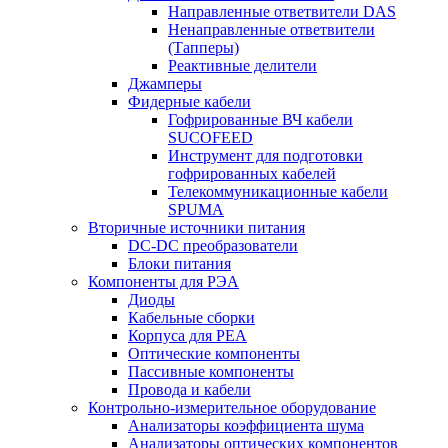
Направленные ответвители DAS
Ненаправленные ответвители
(Тапперы)
Реактивные делители
Джамперы
Фидерные кабели
Гофрированные ВЧ кабели
SUCOFEED
Инструмент для подготовки
гофрированных кабелей
Телекоммуникационные кабели
SPUMA
Вторичные источники питания
DC-DC преобразователи
Блоки питания
Компоненты для РЭА
Диоды
Кабельные сборки
Корпуса для РЕА
Оптические компоненты
Пассивные компоненты
Провода и кабели
Контрольно-измерительное оборудование
Анализаторы коэффициента шума
Анализаторы оптических компонентов