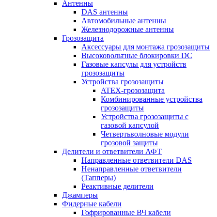
Антенны
DAS антенны
Автомобильные антенны
Железнодорожные антенны
Грозозащита
Аксессуары для монтажа грозозащиты
Высоковольтные блокировки DC
Газовые капсулы для устройств
грозозащиты
Устройства грозозащиты
ATEX-грозозащита
Комбинированные устройства
грозозащиты
Устройства грозозащиты с
газовой капсулой
Четвертьволновые модули
грозовой защиты
Делители и ответвители АФТ
Направленные ответвители DAS
Ненаправленные ответвители
(Тапперы)
Реактивные делители
Джамперы
Фидерные кабели
Гофрированные ВЧ кабели