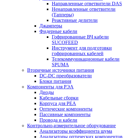
Направленные ответвители DAS
Ненаправленные ответвители
(Тапперы)
Реактивные делители
Джамперы
Фидерные кабели
Гофрированные ВЧ кабели
SUCOFEED
Инструмент для подготовки
гофрированных кабелей
Телекоммуникационные кабели
SPUMA
Вторичные источники питания
DC-DC преобразователи
Блоки питания
Компоненты для РЭА
Диоды
Кабельные сборки
Корпуса для РЕА
Оптические компоненты
Пассивные компоненты
Провода и кабели
Контрольно-измерительное оборудование
Анализаторы коэффициента шума
Анализаторы оптических компонентов