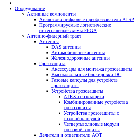
Оборудование
Активные компоненты
Аналогово цифровые преобразователи ATSP
Программируемые логистические
интегральные схемы FPGA
Антенно-фидерный тракт
Антенны
DAS антенны
Автомобильные антенны
Железнодорожные антенны
Грозозащита
Аксессуары для монтажа грозозащиты
Высоковольтные блокировки DC
Газовые капсулы для устройств
грозозащиты
Устройства грозозащиты
ATEX-грозозащита
Комбинированные устройства
грозозащиты
Устройства грозозащиты с
газовой капсулой
Четвертьволновые модули
грозовой защиты
Делители и ответвители АФТ