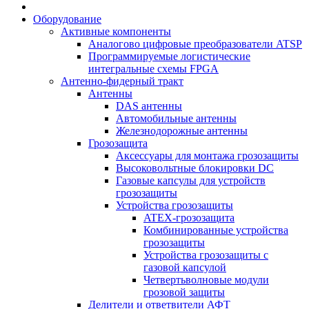
Оборудование
Активные компоненты
Аналогово цифровые преобразователи ATSP
Программируемые логистические
интегральные схемы FPGA
Антенно-фидерный тракт
Антенны
DAS антенны
Автомобильные антенны
Железнодорожные антенны
Грозозащита
Аксессуары для монтажа грозозащиты
Высоковольтные блокировки DC
Газовые капсулы для устройств
грозозащиты
Устройства грозозащиты
ATEX-грозозащита
Комбинированные устройства
грозозащиты
Устройства грозозащиты с
газовой капсулой
Четвертьволновые модули
грозовой защиты
Делители и ответвители АФТ