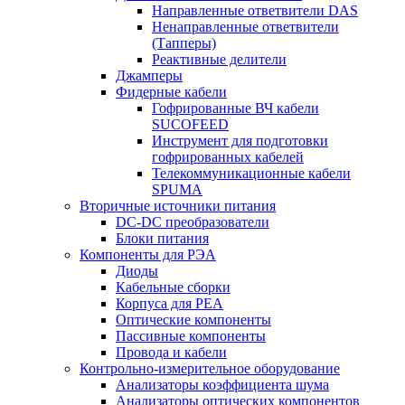
Направленные ответвители DAS
Ненаправленные ответвители
(Тапперы)
Реактивные делители
Джамперы
Фидерные кабели
Гофрированные ВЧ кабели
SUCOFEED
Инструмент для подготовки
гофрированных кабелей
Телекоммуникационные кабели
SPUMA
Вторичные источники питания
DC-DC преобразователи
Блоки питания
Компоненты для РЭА
Диоды
Кабельные сборки
Корпуса для РЕА
Оптические компоненты
Пассивные компоненты
Провода и кабели
Контрольно-измерительное оборудование
Анализаторы коэффициента шума
Анализаторы оптических компонентов