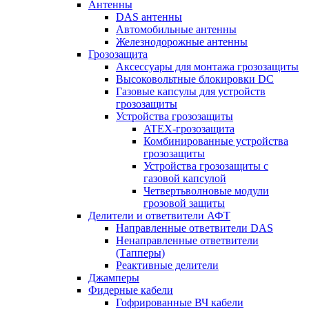
Антенны
DAS антенны
Автомобильные антенны
Железнодорожные антенны
Грозозащита
Аксессуары для монтажа грозозащиты
Высоковольтные блокировки DC
Газовые капсулы для устройств
грозозащиты
Устройства грозозащиты
ATEX-грозозащита
Комбинированные устройства
грозозащиты
Устройства грозозащиты с
газовой капсулой
Четвертьволновые модули
грозовой защиты
Делители и ответвители АФТ
Направленные ответвители DAS
Ненаправленные ответвители
(Тапперы)
Реактивные делители
Джамперы
Фидерные кабели
Гофрированные ВЧ кабели