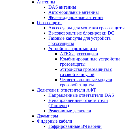
Антенны
DAS антенны
Автомобильные антенны
Железнодорожные антенны
Грозозащита
Аксессуары для монтажа грозозащиты
Высоковольтные блокировки DC
Газовые капсулы для устройств
грозозащиты
Устройства грозозащиты
ATEX-грозозащита
Комбинированные устройства
грозозащиты
Устройства грозозащиты с
газовой капсулой
Четвертьволновые модули
грозовой защиты
Делители и ответвители АФТ
Направленные ответвители DAS
Ненаправленные ответвители
(Тапперы)
Реактивные делители
Джамперы
Фидерные кабели
Гофрированные ВЧ кабели