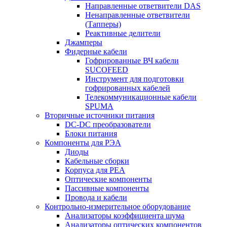
Направленные ответвители DAS
Ненаправленные ответвители
(Тапперы)
Реактивные делители
Джамперы
Фидерные кабели
Гофрированные ВЧ кабели
SUCOFEED
Инструмент для подготовки
гофрированных кабелей
Телекоммуникационные кабели
SPUMA
Вторичные источники питания
DC-DC преобразователи
Блоки питания
Компоненты для РЭА
Диоды
Кабельные сборки
Корпуса для РЕА
Оптические компоненты
Пассивные компоненты
Провода и кабели
Контрольно-измерительное оборудование
Анализаторы коэффициента шума
Анализаторы оптических компонентов