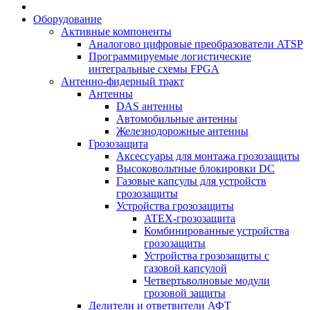
Оборудование
Активные компоненты
Аналогово цифровые преобразователи ATSP
Программируемые логистические
интегральные схемы FPGA
Антенно-фидерный тракт
Антенны
DAS антенны
Автомобильные антенны
Железнодорожные антенны
Грозозащита
Аксессуары для монтажа грозозащиты
Высоковольтные блокировки DC
Газовые капсулы для устройств
грозозащиты
Устройства грозозащиты
ATEX-грозозащита
Комбинированные устройства
грозозащиты
Устройства грозозащиты с
газовой капсулой
Четвертьволновые модули
грозовой защиты
Делители и ответвители АФТ