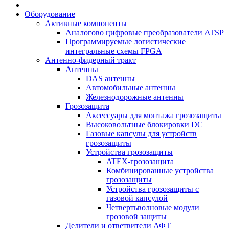
Оборудование
Активные компоненты
Аналогово цифровые преобразователи ATSP
Программируемые логистические
интегральные схемы FPGA
Антенно-фидерный тракт
Антенны
DAS антенны
Автомобильные антенны
Железнодорожные антенны
Грозозащита
Аксессуары для монтажа грозозащиты
Высоковольтные блокировки DC
Газовые капсулы для устройств
грозозащиты
Устройства грозозащиты
ATEX-грозозащита
Комбинированные устройства
грозозащиты
Устройства грозозащиты с
газовой капсулой
Четвертьволновые модули
грозовой защиты
Делители и ответвители АФТ