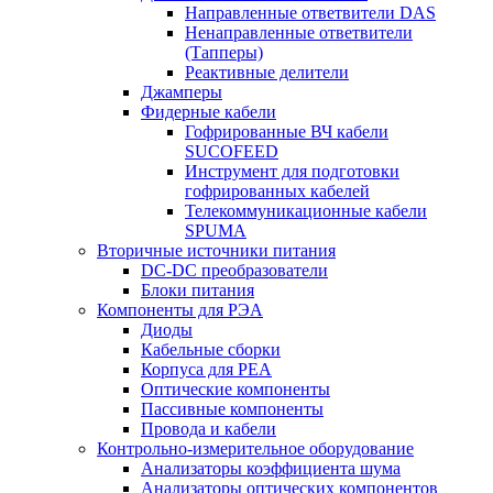
Направленные ответвители DAS
Ненаправленные ответвители
(Тапперы)
Реактивные делители
Джамперы
Фидерные кабели
Гофрированные ВЧ кабели
SUCOFEED
Инструмент для подготовки
гофрированных кабелей
Телекоммуникационные кабели
SPUMA
Вторичные источники питания
DC-DC преобразователи
Блоки питания
Компоненты для РЭА
Диоды
Кабельные сборки
Корпуса для РЕА
Оптические компоненты
Пассивные компоненты
Провода и кабели
Контрольно-измерительное оборудование
Анализаторы коэффициента шума
Анализаторы оптических компонентов