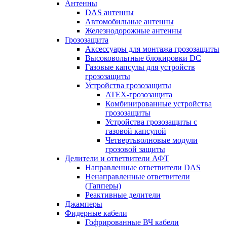
Антенны
DAS антенны
Автомобильные антенны
Железнодорожные антенны
Грозозащита
Аксессуары для монтажа грозозащиты
Высоковольтные блокировки DC
Газовые капсулы для устройств
грозозащиты
Устройства грозозащиты
ATEX-грозозащита
Комбинированные устройства
грозозащиты
Устройства грозозащиты с
газовой капсулой
Четвертьволновые модули
грозовой защиты
Делители и ответвители АФТ
Направленные ответвители DAS
Ненаправленные ответвители
(Тапперы)
Реактивные делители
Джамперы
Фидерные кабели
Гофрированные ВЧ кабели