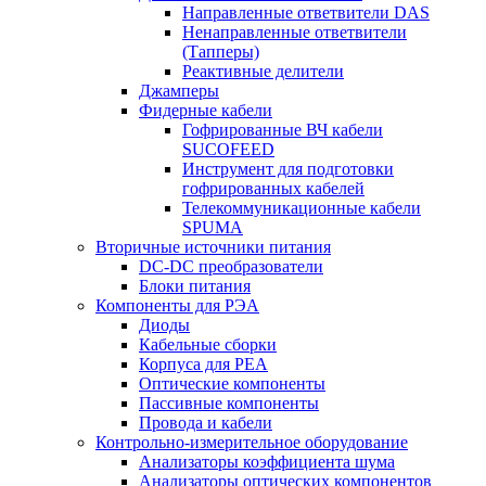
Направленные ответвители DAS
Ненаправленные ответвители
(Тапперы)
Реактивные делители
Джамперы
Фидерные кабели
Гофрированные ВЧ кабели
SUCOFEED
Инструмент для подготовки
гофрированных кабелей
Телекоммуникационные кабели
SPUMA
Вторичные источники питания
DC-DC преобразователи
Блоки питания
Компоненты для РЭА
Диоды
Кабельные сборки
Корпуса для РЕА
Оптические компоненты
Пассивные компоненты
Провода и кабели
Контрольно-измерительное оборудование
Анализаторы коэффициента шума
Анализаторы оптических компонентов