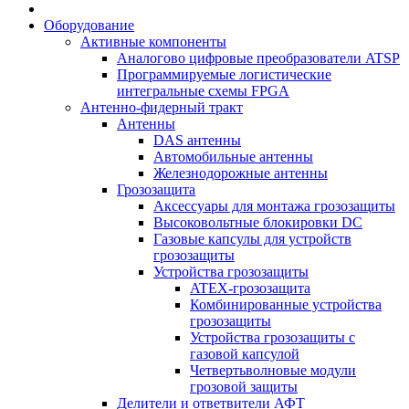
Оборудование
Активные компоненты
Аналогово цифровые преобразователи ATSP
Программируемые логистические
интегральные схемы FPGA
Антенно-фидерный тракт
Антенны
DAS антенны
Автомобильные антенны
Железнодорожные антенны
Грозозащита
Аксессуары для монтажа грозозащиты
Высоковольтные блокировки DC
Газовые капсулы для устройств
грозозащиты
Устройства грозозащиты
ATEX-грозозащита
Комбинированные устройства
грозозащиты
Устройства грозозащиты с
газовой капсулой
Четвертьволновые модули
грозовой защиты
Делители и ответвители АФТ