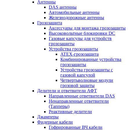
Антенны
DAS антенны
Автомобильные антенны
Железнодорожные антенны
Грозозащита
Аксессуары для монтажа грозозащиты
Высоковольтные блокировки DC
Газовые капсулы для устройств
грозозащиты
Устройства грозозащиты
ATEX-грозозащита
Комбинированные устройства
грозозащиты
Устройства грозозащиты с
газовой капсулой
Четвертьволновые модули
грозовой защиты
Делители и ответвители АФТ
Направленные ответвители DAS
Ненаправленные ответвители
(Тапперы)
Реактивные делители
Джамперы
Фидерные кабели
Гофрированные ВЧ кабели