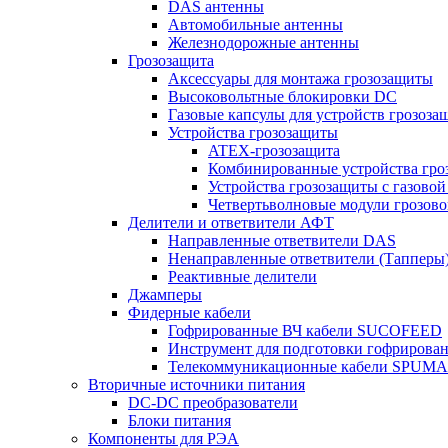
DAS антенны
Автомобильные антенны
Железнодорожные антенны
Грозозащита
Аксессуары для монтажа грозозащиты
Высоковольтные блокировки DC
Газовые капсулы для устройств грозоза
Устройства грозозащиты
ATEX-грозозащита
Комбинированные устройства гро
Устройства грозозащиты с газовой
Четвертьволновые модули грозов
Делители и ответвители АФТ
Направленные ответвители DAS
Ненаправленные ответвители (Тапперы
Реактивные делители
Джамперы
Фидерные кабели
Гофрированные ВЧ кабели SUCOFEED
Инструмент для подготовки гофрирова
Телекоммуникационные кабели SPUMA
Вторичные источники питания
DC-DC преобразователи
Блоки питания
Компоненты для РЭА