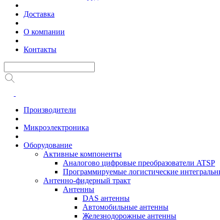
Доставка
О компании
Контакты
Производители
Микроэлектроника
Оборудование
Активные компоненты
Аналогово цифровые преобразователи ATSP
Программируемые логистические интеграль
Антенно-фидерный тракт
Антенны
DAS антенны
Автомобильные антенны
Железнодорожные антенны