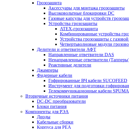
Грозозащита
Аксессуары для монтажа грозозащиты
Высоковольтные блокировки DC
Газовые капсулы для устройств грозоза
Устройства грозозащиты
ATEX-грозозащита
Комбинированные устройства гро
Устройства грозозащиты с газовой
Четвертьволновые модули грозов
Делители и ответвители АФТ
Направленные ответвители DAS
Ненаправленные ответвители (Тапперы
Реактивные делители
Джамперы
Фидерные кабели
Гофрированные ВЧ кабели SUCOFEED
Инструмент для подготовки гофрирова
Телекоммуникационные кабели SPUMA
Вторичные источники питания
DC-DC преобразователи
Блоки питания
Компоненты для РЭА
Диоды
Кабельные сборки
Корпуса для РЕА