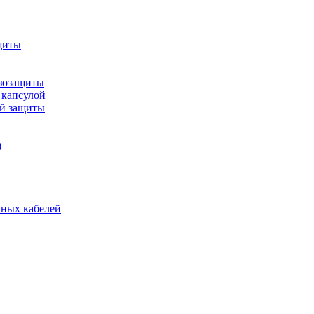
щиты
зозащиты
 капсулой
ой защиты
)
нных кабелей