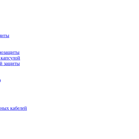
щиты
зозащиты
 капсулой
ой защиты
)
нных кабелей