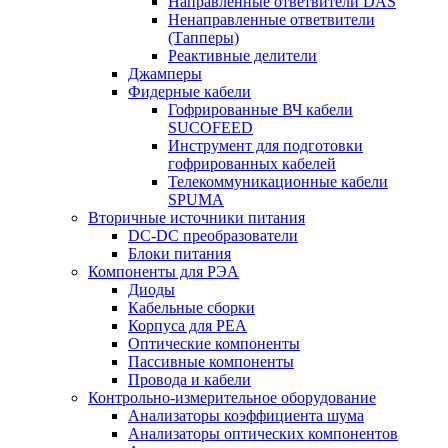
Направленные ответвители DAS
Ненаправленные ответвители
(Тапперы)
Реактивные делители
Джамперы
Фидерные кабели
Гофрированные ВЧ кабели
SUCOFEED
Инструмент для подготовки
гофрированных кабелей
Телекоммуникационные кабели
SPUMA
Вторичные источники питания
DC-DC преобразователи
Блоки питания
Компоненты для РЭА
Диоды
Кабельные сборки
Корпуса для РЕА
Оптические компоненты
Пассивные компоненты
Провода и кабели
Контрольно-измерительное оборудование
Анализаторы коэффициента шума
Анализаторы оптических компонентов