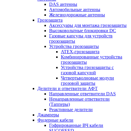
DAS антенны
Автомобильные антенны
Железнодорожные антенны
Грозозащита
Аксессуары для монтажа грозозащиты
Высоковольтные блокировки DC
Газовые капсулы для устройств
грозозащиты
Устройства грозозащиты
ATEX-грозозащита
Комбинированные устройства
грозозащиты
Устройства грозозащиты с
газовой капсулой
Четвертьволновые модули
грозовой защиты
Делители и ответвители АФТ
Направленные ответвители DAS
Ненаправленные ответвители
(Тапперы)
Реактивные делители
Джамперы
Фидерные кабели
Гофрированные ВЧ кабели
SUCOFEED