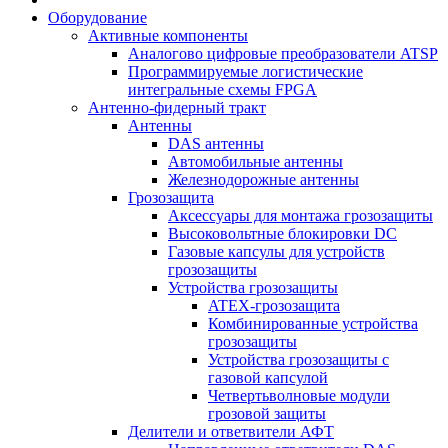
Оборудование
Активные компоненты
Аналогово цифровые преобразователи ATSP
Программируемые логистические
интегральные схемы FPGA
Антенно-фидерный тракт
Антенны
DAS антенны
Автомобильные антенны
Железнодорожные антенны
Грозозащита
Аксессуары для монтажа грозозащиты
Высоковольтные блокировки DC
Газовые капсулы для устройств
грозозащиты
Устройства грозозащиты
ATEX-грозозащита
Комбинированные устройства
грозозащиты
Устройства грозозащиты с
газовой капсулой
Четвертьволновые модули
грозовой защиты
Делители и ответвители АФТ