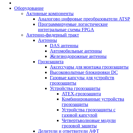
Оборудование
Активные компоненты
Аналогово цифровые преобразователи ATSP
Программируемые логистические
интегральные схемы FPGA
Антенно-фидерный тракт
Антенны
DAS антенны
Автомобильные антенны
Железнодорожные антенны
Грозозащита
Аксессуары для монтажа грозозащиты
Высоковольтные блокировки DC
Газовые капсулы для устройств
грозозащиты
Устройства грозозащиты
ATEX-грозозащита
Комбинированные устройства
грозозащиты
Устройства грозозащиты с
газовой капсулой
Четвертьволновые модули
грозовой защиты
Делители и ответвители АФТ