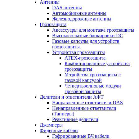
Антенны
DAS антенны
Автомобильные антенны
Железнодорожные антенны
Грозозащита
Аксессуары для монтажа грозозащиты
Высоковольтные блокировки DC
Газовые капсулы для устройств
грозозащиты
Устройства грозозащиты
ATEX-грозозащита
Комбинированные устройства
грозозащиты
Устройства грозозащиты с
газовой капсулой
Четвертьволновые модули
грозовой защиты
Делители и ответвители АФТ
Направленные ответвители DAS
Ненаправленные ответвители
(Тапперы)
Реактивные делители
Джамперы
Фидерные кабели
Гофрированные ВЧ кабели