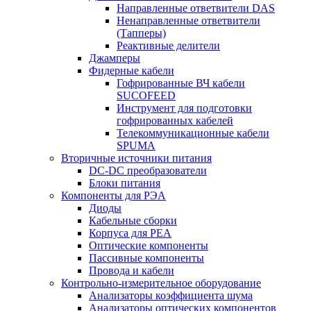
Направленные ответвители DAS
Ненаправленные ответвители
(Тапперы)
Реактивные делители
Джамперы
Фидерные кабели
Гофрированные ВЧ кабели
SUCOFEED
Инструмент для подготовки
гофрированных кабелей
Телекоммуникационные кабели
SPUMA
Вторичные источники питания
DC-DC преобразователи
Блоки питания
Компоненты для РЭА
Диоды
Кабельные сборки
Корпуса для РЕА
Оптические компоненты
Пассивные компоненты
Провода и кабели
Контрольно-измерительное оборудование
Анализаторы коэффициента шума
Анализаторы оптических компонентов