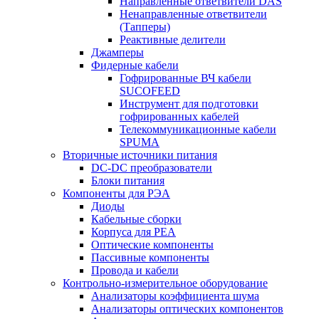
Направленные ответвители DAS
Ненаправленные ответвители
(Тапперы)
Реактивные делители
Джамперы
Фидерные кабели
Гофрированные ВЧ кабели
SUCOFEED
Инструмент для подготовки
гофрированных кабелей
Телекоммуникационные кабели
SPUMA
Вторичные источники питания
DC-DC преобразователи
Блоки питания
Компоненты для РЭА
Диоды
Кабельные сборки
Корпуса для РЕА
Оптические компоненты
Пассивные компоненты
Провода и кабели
Контрольно-измерительное оборудование
Анализаторы коэффициента шума
Анализаторы оптических компонентов