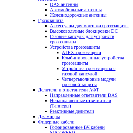
DAS антенны
Автомобильные антенны
Железнодорожные антенны
Грозозащита
Аксессуары для монтажа грозозащиты
Высоковольтные блокировки DC
Газовые капсулы для устройств
грозозащиты
Устройства грозозащиты
ATEX-грозозащита
Комбинированные устройства
грозозащиты
Устройства грозозащиты с
газовой капсулой
Четвертьволновые модули
грозовой защиты
Делители и ответвители АФТ
Направленные ответвители DAS
Ненаправленные ответвители
(Тапперы)
Реактивные делители
Джамперы
Фидерные кабели
Гофрированные ВЧ кабели
SUCOFEED