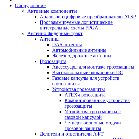
Оборудование
Активные компоненты
Аналогово цифровые преобразователи ATSP
Программируемые логистические
интегральные схемы FPGA
Антенно-фидерный тракт
Антенны
DAS антенны
Автомобильные антенны
Железнодорожные антенны
Грозозащита
Аксессуары для монтажа грозозащиты
Высоковольтные блокировки DC
Газовые капсулы для устройств
грозозащиты
Устройства грозозащиты
ATEX-грозозащита
Комбинированные устройства
грозозащиты
Устройства грозозащиты с
газовой капсулой
Четвертьволновые модули
грозовой защиты
Делители и ответвители АФТ