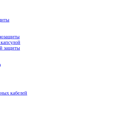
щиты
зозащиты
 капсулой
ой защиты
)
нных кабелей