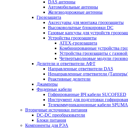
DAS антенны
Автомобильные антенны
Железнодорожные антенны
Грозозащита
Аксессуары для монтажа грозозащиты
Высоковольтные блокировки DC
Газовые капсулы для устройств грозоза
Устройства грозозащиты
ATEX-грозозащита
Комбинированные устройства гро
Устройства грозозащиты с газовой
Четвертьволновые модули грозов
Делители и ответвители АФТ
Направленные ответвители DAS
Ненаправленные ответвители (Тапперы
Реактивные делители
Джамперы
Фидерные кабели
Гофрированные ВЧ кабели SUCOFEED
Инструмент для подготовки гофрирова
Телекоммуникационные кабели SPUMA
Вторичные источники питания
DC-DC преобразователи
Блоки питания
Компоненты для РЭА