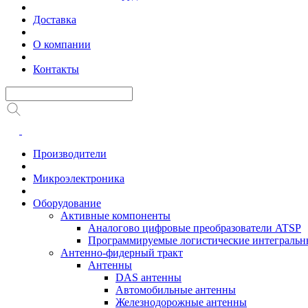
Доставка
О компании
Контакты
Производители
Микроэлектроника
Оборудование
Активные компоненты
Аналогово цифровые преобразователи ATSP
Программируемые логистические интеграль
Антенно-фидерный тракт
Антенны
DAS антенны
Автомобильные антенны
Железнодорожные антенны