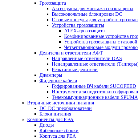
Грозозащита
Аксессуары для монтажа грозозащиты
Высоковольтные блокировки DC
Газовые капсулы для устройств грозоза
Устройства грозозащиты
ATEX-грозозащита
Комбинированные устройства гро
Устройства грозозащиты с газовой
Четвертьволновые модули грозов
Делители и ответвители АФТ
Направленные ответвители DAS
Ненаправленные ответвители (Тапперы
Реактивные делители
Джамперы
Фидерные кабели
Гофрированные ВЧ кабели SUCOFEED
Инструмент для подготовки гофрирова
Телекоммуникационные кабели SPUMA
Вторичные источники питания
DC-DC преобразователи
Блоки питания
Компоненты для РЭА
Диоды
Кабельные сборки
Корпуса для РЕА