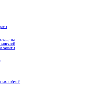
щиты
зозащиты
 капсулой
ой защиты
)
нных кабелей