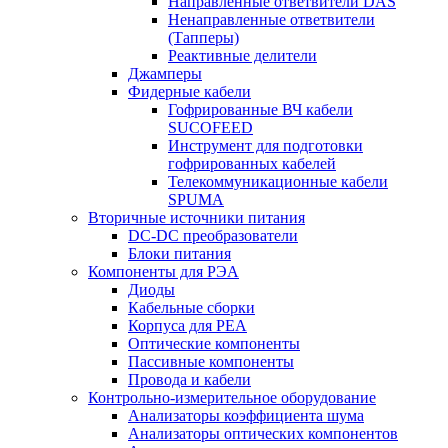
Направленные ответвители DAS
Ненаправленные ответвители
(Тапперы)
Реактивные делители
Джамперы
Фидерные кабели
Гофрированные ВЧ кабели
SUCOFEED
Инструмент для подготовки
гофрированных кабелей
Телекоммуникационные кабели
SPUMA
Вторичные источники питания
DC-DC преобразователи
Блоки питания
Компоненты для РЭА
Диоды
Кабельные сборки
Корпуса для РЕА
Оптические компоненты
Пассивные компоненты
Провода и кабели
Контрольно-измерительное оборудование
Анализаторы коэффициента шума
Анализаторы оптических компонентов