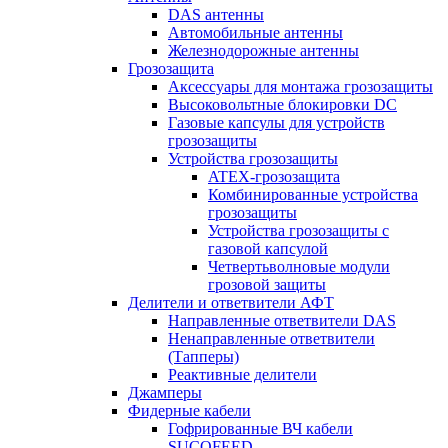
DAS антенны
Автомобильные антенны
Железнодорожные антенны
Грозозащита
Аксессуары для монтажа грозозащиты
Высоковольтные блокировки DC
Газовые капсулы для устройств
грозозащиты
Устройства грозозащиты
ATEX-грозозащита
Комбинированные устройства
грозозащиты
Устройства грозозащиты с
газовой капсулой
Четвертьволновые модули
грозовой защиты
Делители и ответвители АФТ
Направленные ответвители DAS
Ненаправленные ответвители
(Тапперы)
Реактивные делители
Джамперы
Фидерные кабели
Гофрированные ВЧ кабели
SUCOFEED