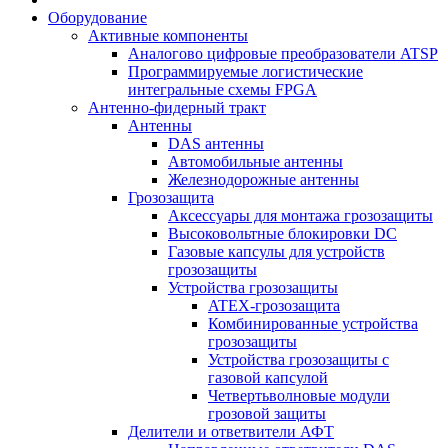
Оборудование
Активные компоненты
Аналогово цифровые преобразователи ATSP
Программируемые логистические
интегральные схемы FPGA
Антенно-фидерный тракт
Антенны
DAS антенны
Автомобильные антенны
Железнодорожные антенны
Грозозащита
Аксессуары для монтажа грозозащиты
Высоковольтные блокировки DC
Газовые капсулы для устройств
грозозащиты
Устройства грозозащиты
ATEX-грозозащита
Комбинированные устройства
грозозащиты
Устройства грозозащиты с
газовой капсулой
Четвертьволновые модули
грозовой защиты
Делители и ответвители АФТ