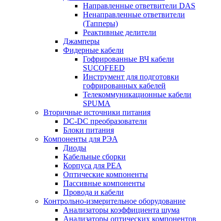
Направленные ответвители DAS
Ненаправленные ответвители
(Тапперы)
Реактивные делители
Джамперы
Фидерные кабели
Гофрированные ВЧ кабели
SUCOFEED
Инструмент для подготовки
гофрированных кабелей
Телекоммуникационные кабели
SPUMA
Вторичные источники питания
DC-DC преобразователи
Блоки питания
Компоненты для РЭА
Диоды
Кабельные сборки
Корпуса для РЕА
Оптические компоненты
Пассивные компоненты
Провода и кабели
Контрольно-измерительное оборудование
Анализаторы коэффициента шума
Анализаторы оптических компонентов