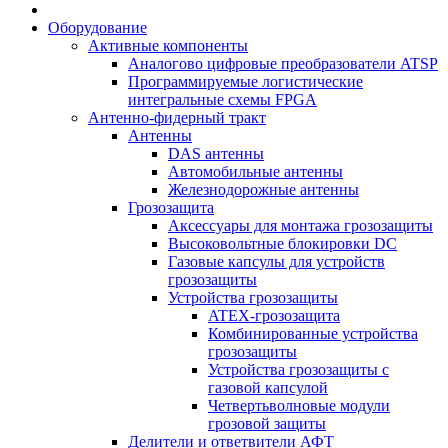
Оборудование
Активные компоненты
Аналогово цифровые преобразователи ATSP
Программируемые логистические
интегральные схемы FPGA
Антенно-фидерный тракт
Антенны
DAS антенны
Автомобильные антенны
Железнодорожные антенны
Грозозащита
Аксессуары для монтажа грозозащиты
Высоковольтные блокировки DC
Газовые капсулы для устройств
грозозащиты
Устройства грозозащиты
ATEX-грозозащита
Комбинированные устройства
грозозащиты
Устройства грозозащиты с
газовой капсулой
Четвертьволновые модули
грозовой защиты
Делители и ответвители АФТ