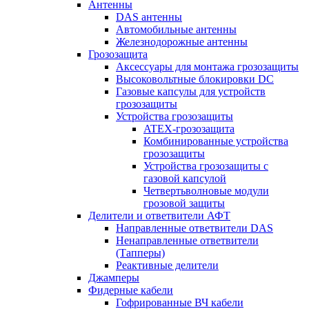
Антенны
DAS антенны
Автомобильные антенны
Железнодорожные антенны
Грозозащита
Аксессуары для монтажа грозозащиты
Высоковольтные блокировки DC
Газовые капсулы для устройств
грозозащиты
Устройства грозозащиты
ATEX-грозозащита
Комбинированные устройства
грозозащиты
Устройства грозозащиты с
газовой капсулой
Четвертьволновые модули
грозовой защиты
Делители и ответвители АФТ
Направленные ответвители DAS
Ненаправленные ответвители
(Тапперы)
Реактивные делители
Джамперы
Фидерные кабели
Гофрированные ВЧ кабели