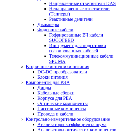
Направленные ответвители DAS
Ненаправленные ответвители
(Тапперы)
Реактивные делители
Джамперы
Фидерные кабели
Гофрированные ВЧ кабели
SUCOFEED
Инструмент для подготовки
гофрированных кабелей
Телекоммуникационные кабели
SPUMA
Вторичные источники питания
DC-DC преобразователи
Блоки питания
Компоненты для РЭА
Диоды
Кабельные сборки
Корпуса для РЕА
Оптические компоненты
Пассивные компоненты
Провода и кабели
Контрольно-измерительное оборудование
Анализаторы коэффициента шума
Анализаторы оптических компонентов