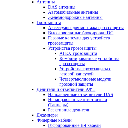
Антенны
DAS антенны
Автомобильные антенны
Железнодорожные антенны
Грозозащита
Аксессуары для монтажа грозозащиты
Высоковольтные блокировки DC
Газовые капсулы для устройств
грозозащиты
Устройства грозозащиты
ATEX-грозозащита
Комбинированные устройства
грозозащиты
Устройства грозозащиты с
газовой капсулой
Четвертьволновые модули
грозовой защиты
Делители и ответвители АФТ
Направленные ответвители DAS
Ненаправленные ответвители
(Тапперы)
Реактивные делители
Джамперы
Фидерные кабели
Гофрированные ВЧ кабели