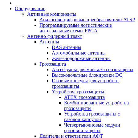
Оборудование
Активные компоненты
Аналогово цифровые преобразователи ATSP
Программируемые логистические
интегральные схемы FPGA
Антенно-фидерный тракт
Антенны
DAS антенны
Автомобильные антенны
Железнодорожные антенны
Грозозащита
Аксессуары для монтажа грозозащиты
Высоковольтные блокировки DC
Газовые капсулы для устройств
грозозащиты
Устройства грозозащиты
ATEX-грозозащита
Комбинированные устройства
грозозащиты
Устройства грозозащиты с
газовой капсулой
Четвертьволновые модули
грозовой защиты
Делители и ответвители АФТ